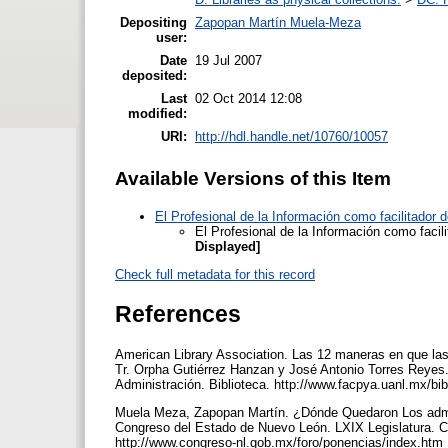
Depositing
Zapopan Martín Muela-Meza
user:
Date
19 Jul 2007
deposited:
Last
02 Oct 2014 12:08
modified:
URI:
http://hdl.handle.net/10760/10057
Available Versions of this Item
El Profesional de la Información como facilitador 
El Profesional de la Información como facili
Displayed]
Check full metadata for this record
References
American Library Association. Las 12 maneras en que las b
Tr. Orpha Gutiérrez Hanzan y José Antonio Torres Reyes
Administración. Biblioteca. http://www.facpya.uanl.mx/bi
Muela Meza, Zapopan Martín. ¿Dónde Quedaron Los admin
Congreso del Estado de Nuevo León. LXIX Legislatura. C
http://www.congreso-nl.gob.mx/foro/ponencias/index.htm