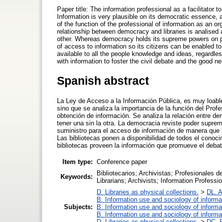
Paper title: The information professional as a facilitator
Information is very plausible on its democratic essence, 
of the function of the professional of information as an o
relationship between democracy and libraries is analised 
other. Whereas democracy holds its supreme powers on pe
of access to information so its citizens can be enabled t
available to all the people knowledge and ideas, regardles
with information to foster the civil debate and the good n
Spanish abstract
La Ley de Acceso a la Información Pública, es muy loabl
sino que se analiza la importancia de la función del Pro
obtención de información. Se analiza la relación entre de
tener una sin la otra. La democracia reviste poder suprem
suministro para el acceso de información de manera que
Las bibliotecas ponen a disponibilidad de todos el conoci
bibliotecas proveen la información que promueve el debat
Item type:
Conference paper
Bibliotecarios; Archivistas; Profesionales 
Keywords:
Librarians; Archivists; Information Professi
D. Libraries as physical collections.
>
DL. A
B. Information use and sociology of informa
Subjects:
B. Information use and sociology of informa
B. Information use and sociology of informa
D. Libraries as physical collections.
>
DC. P