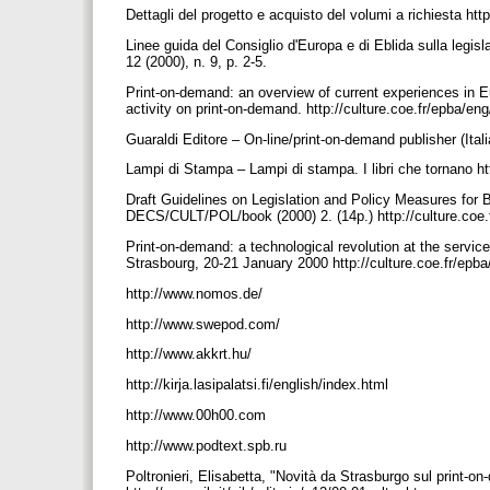
Dettagli del progetto e acquisto del volumi a richiesta h
Linee guida del Consiglio d'Europa e di Eblida sulla legisl
12 (2000), n. 9, p. 2-5.
Print-on-demand: an overview of current experiences in Eu
activity on print-on-demand. http://culture.coe.fr/epba
Guaraldi Editore – On-line/print-on-demand publisher (Itali
Lampi di Stampa – Lampi di stampa. I libri che tornano h
Draft Guidelines on Legislation and Policy Measures for 
DECS/CULT/POL/book (2000) 2. (14p.) http://culture.co
Print-on-demand: a technological revolution at the servi
Strasbourg, 20-21 January 2000 http://culture.coe.fr/ep
http://www.nomos.de/
http://www.swepod.com/
http://www.akkrt.hu/
http://kirja.lasipalatsi.fi/english/index.html
http://www.00h00.com
http://www.podtext.spb.ru
Poltronieri, Elisabetta, "Novità da Strasburgo sul print-on