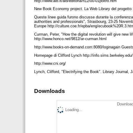
http://www.aib.it/aib/editoria/n12/00-01poltro.htm
New Book Economy project. La Web Library del progetto 
Queste linee guida furono discusse durante la conferenza 
authorities and professionals", Strasbourg, 23-25 Novemb
Europe http://culture.coe.fr/epba/eng/ecubook%20R.3.h
Curman, Peter, "How the digital revolution will give new 
http://www.honco.net/9812/ar-curman.html
http://www.books-on-demand.com:8080/loginagain Guests 
Homepage di Clifford Lynch http://info.sims.berkeley.edu/
http://www.cni.org/
Lynch, Clifford, "Electrifying the Book". Library Journal,
Downloads
Download
Loading...