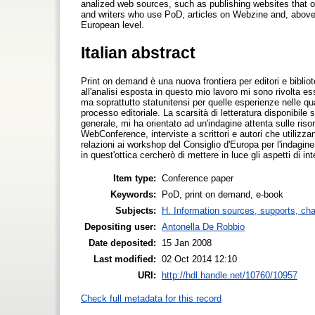
analized web sources, such as publishing websites that 
and writers who use PoD, articles on Webzine and, above 
European level.
Italian abstract
Print on demand è una nuova frontiera per editori e bibli
all'analisi esposta in questo mio lavoro mi sono rivolta es
ma soprattutto statunitensi per quelle esperienze nelle q
processo editoriale. La scarsità di letteratura disponibile 
generale, mi ha orientato ad un'indagine attenta sulle risor
WebConference, interviste a scrittori e autori che utilizz
relazioni ai workshop del Consiglio d'Europa per l'indagin
in quest'ottica cercherò di mettere in luce gli aspetti di in
Item type:
Conference paper
Keywords:
PoD, print on demand, e-book
Subjects:
H. Information sources, supports, ch
Depositing user:
Antonella De Robbio
Date deposited:
15 Jan 2008
Last modified:
02 Oct 2014 12:10
URI:
http://hdl.handle.net/10760/10957
Check full metadata for this record