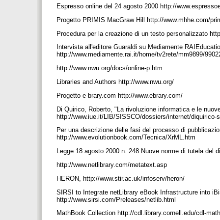
Espresso online del 24 agosto 2000 http://www.espressoed
Progetto PRIMIS MacGraw Hill http://www.mhhe.com/pr
Procedura per la creazione di un testo personalizzato h
Intervista all'editore Guaraldi su Mediamente RAIEducatio
http://www.mediamente.rai.it/home/tv2rete/mm9899/990
http://www.nwu.org/docs/online-p.htm
Libraries and Authors http://www.nwu.org/
Progetto e-brary.com http://www.ebrary.com/
Di Quirico, Roberto, "La rivoluzione informatica e le nu
http://www.iue.it/LIB/SISSCO/dossiers/internet/diquirico
Per una descrizione delle fasi del processo di pubblicazio
http://www.evolutionbook.com/Tecnica/XrML.htm
Legge 18 agosto 2000 n. 248 Nuove norme di tutela del dir
http://www.netlibrary.com/metatext.asp
HERON, http://www.stir.ac.uk/infoserv/heron/
SIRSI to Integrate netLibrary eBook Infrastructure into iBi
http://www.sirsi.com/Preleases/netlib.html
MathBook Collection http://cdl.library.cornell.edu/cdl-ma