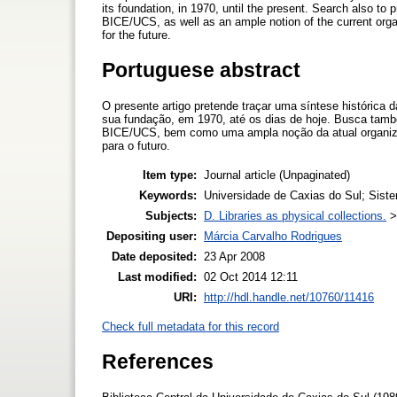
its foundation, in 1970, until the present. Search also to
BICE/UCS, as well as an ample notion of the current orga
for the future.
Portuguese abstract
O presente artigo pretende traçar uma síntese histórica 
sua fundação, em 1970, até os dias de hoje. Busca tamb
BICE/UCS, bem como uma ampla noção da atual organiza
para o futuro.
Item type:
Journal article (Unpaginated)
Keywords:
Universidade de Caxias do Sul; Sistem
Subjects:
D. Libraries as physical collections.
Depositing user:
Márcia Carvalho Rodrigues
Date deposited:
23 Apr 2008
Last modified:
02 Oct 2014 12:11
URI:
http://hdl.handle.net/10760/11416
Check full metadata for this record
References