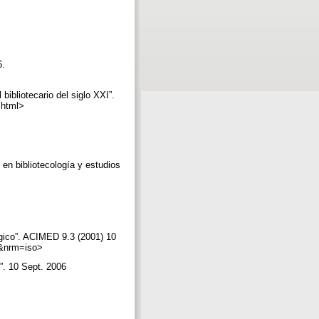
6.
bibliotecario del siglo XXI”.
7.html>
en bibliotecología y estudios
ógico”. ACIMED 9.3 (2001) 10
es&nrm=iso>
”. 10 Sept. 2006