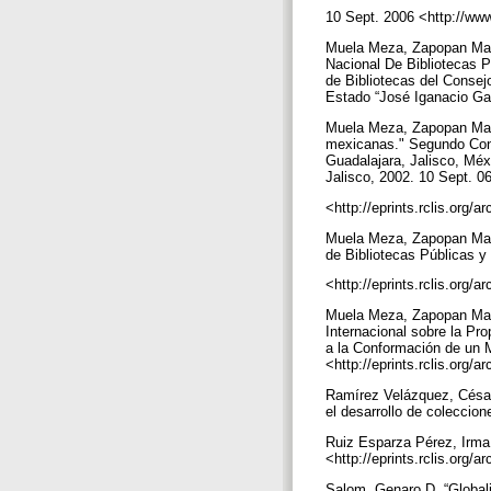
10 Sept. 2006 <http://ww
Muela Meza, Zapopan Martí
Nacional De Bibliotecas P
de Bibliotecas del Consejo
Estado “José Iganacio Gal
Muela Meza, Zapopan Mart
mexicanas." Segundo Cong
Guadalajara, Jalisco, Mé
Jalisco, 2002. 10 Sept. 0
<http://eprints.rclis.org/
Muela Meza, Zapopan Martí
de Bibliotecas Públicas y
<http://eprints.rclis.org/
Muela Meza, Zapopan Martín
Internacional sobre la Pr
a la Conformación de un M
<http://eprints.rclis.org/
Ramírez Velázquez, César
el desarrollo de colecci
Ruiz Esparza Pérez, Irma 
<http://eprints.rclis.o
Salom, Genaro D. “Globaliz