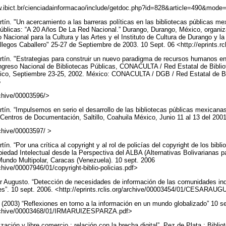
w.ibict.br/cienciadainformacao/include/getdoc.php?id=828&article=490&mod
n. "Un acercamiento a las barreras políticas en las bibliotecas públicas m
úblicas: “A 20 Años De La Red Nacional.” Durango, Durango, México, organiz
 Nacional para la Cultura y las Artes y el Instituto de Cultura de Durango y la
legos Caballero" 25-27 de Septiembre de 2003. 10 Sept. 06 <http://eprints.r
ín. "Estrategias para construir un nuevo paradigma de recursos humanos en 
reso Nacional de Bibliotecas Públicas, CONACULTA / Red Estatal de Bibliot
xico, Septiembre 23-25, 2002. México: CONACULTA / DGB / Red Estatal de Bi
6
archive/00003596/>
n. “Impulsemos en serio el desarrollo de las bibliotecas públicas mexicana
 Centros de Documentación, Saltillo, Coahuila México, Junio 11 al 13 del 200
archive/00003597/ >
. “Por una crítica al copyright y al rol de policías del copyright de los bibli
opiedad Intelectual desde la Perspectiva del ALBA (Alternativas Bolivarianas 
undo Multipolar, Caracas (Venezuela). 10 sept. 2006
archive/00007946/01/copyright-biblio-policias.pdf>
 Augusto. “Detección de necesidades de información de las comunidades i
ones”. 10 sept. 2006. <http://eprints.rclis.org/archive/00003454/01/CESA
(2003) “Reflexiones en torno a la información en un mundo globalizado” 10 s
rg/archive/00003468/01/IRMARUIZESPARZA.pdf>
ación y libre comercio : relación con la brecha digital”. Pez de Plata : Biblio