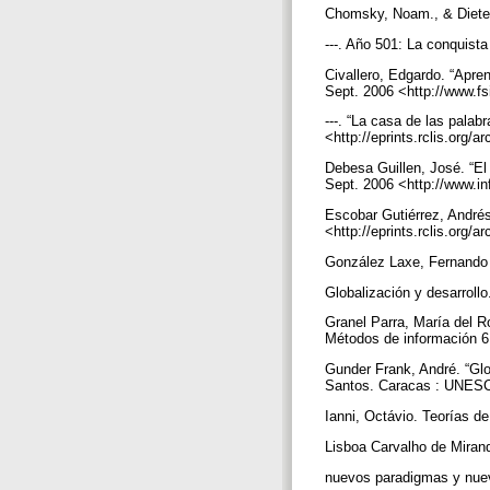
Chomsky, Noam., & Dieteri
---. Año 501: La conquista
Civallero, Edgardo. “Apren
Sept. 2006 <http://www.f
---. “La casa de las pala
<http://eprints.rclis.org
Debesa Guillen, José. “El
Sept. 2006 <http://www.in
Escobar Gutiérrez, Andrés
<http://eprints.rclis.o
González Laxe, Fernando 
Globalización y desarrollo
Granel Parra, María del R
Métodos de información 6.
Gunder Frank, André. “Glo
Santos. Caracas : UNESCO,
Ianni, Octávio. Teorías de
Lisboa Carvalho de Mirand
nuevos paradigmas y nuev