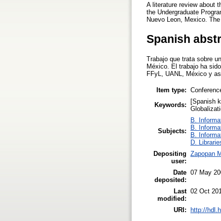
A literature review about 
the Undergraduate Program
Nuevo Leon, Mexico. The 
Spanish abst
Trabajo que trata sobre un
México. El trabajo ha sido
FFyL, UANL, México y ase
Item type:
Conferenc
[Spanish k
Keywords:
Globalizatio
B. Informa
B. Informa
Subjects:
B. Informa
D. Librarie
Depositing
Zapopan M
user:
Date
07 May 20
deposited:
Last
02 Oct 20
modified:
URI:
http://hdl