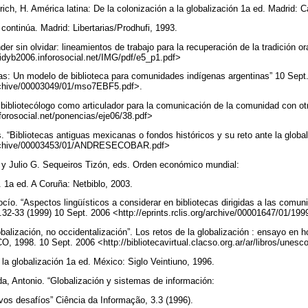
ch, H. América latina: De la colonización a la globalización 1a ed. Madrid: 
 continúa. Madrid: Libertarias/Prodhufi, 1993.
der sin olvidar: lineamientos de trabajo para la recuperación de la tradición or
sidyb2006.inforosocial.net/IMG/pdf/e5_p1.pdf>
bras: Un modelo de biblioteca para comunidades indígenas argentinas” 10 Sept
/archive/00003049/01/mso7EBF5.pdf>.
 bibliotecólogo como articulador para la comunicación de la comunidad con ot
forosocial.net/ponencias/eje06/38.pdf>
. “Bibliotecas antiguas mexicanas o fondos históricos y su reto ante la globa
rg/archive/00003453/01/ANDRESECOBAR.pdf>
y Julio G. Sequeiros Tizón, eds. Orden económico mundial:
. 1a ed. A Coruña: Netbiblo, 2003.
ocío. “Aspectos lingüísticos a considerar en bibliotecas dirigidas a las com
32-33 (1999) 10 Sept. 2006 <http://eprints.rclis.org/archive/00001647/01/19
balización, no occidentalización”. Los retos de la globalización : ensayo en
 1998. 10 Sept. 2006 <http://bibliotecavirtual.clacso.org.ar/ar/libros/unesco
 la globalización 1a ed. México: Siglo Veintiuno, 1996.
a, Antonio. “Globalización y sistemas de información:
os desafíos” Ciência da Informação, 3.3 (1996).