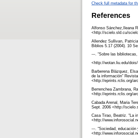
Check full metadata for th
References
Alfonso Sánchez,Ileana R.
<http://scielo.sld.cu/sc
Allendez Sullivan, Patrici
Biblios 5.17 (2004). 10 Se
---. “Sobre las bibliotecas
<http://wotan.liu.edu/dois/
Barberena Blázquez, Elsa;
de la información” Revista
<http://eprints.rclis.org
Berrenchea Zambrana, Rami
<http://eprints.rclis.org/
Cabada Arenal, Maria Tere
Sept. 2006 <http://sciel
Casa Tirao, Beatriz. “La 
<http://www.inforosocial.
---. “Sociedad, educación
<http://www.inforosocial.