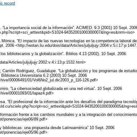
is record
 “La importancia social de la información”. ACIMED. 9.3 (2001) 10 Sept. 200
ielo.php?script=sci_arttext&pid=S1024-94352001000300007&lng=es&nrm=iso>
a Mónica. “El impacto de las nuevas tecnologías en la competencia laboral del 
pt. 2006 <http://wotan.liu.edu/dois/data/Articles/juljuljujy:2004:v:5:i:17:p:144
, los bibliotecarios y la globalización”. Biblios 4.13 (2002). 10 Sept. 2006
data/Articles/juljuljujy:2002:v:4:i:13:p:1532.html>
 Carrión Rodríguez, Guadalupe. “La globalización y los programas de estudio 
 Biblioteca Universitaria 6.2 (2003) 10 Sept. 2006
/archive/00006491/01/Vol6No2_jul.dic2003_p_116-126.pdf>
ro. “La cibersociedad globalizada en una red virtua”. 10 Sept. 2006
archive/00001093/01/lapaz4.pdf>
sa. “El profesional de la información ante los desafíos del paradigma tecnol
o.sld.cu/scielo.php?script=sci_arttext&pid=S1024-94352001000300005&lng=
información frente a los cambios mundiales y a la integración del conocimiento
net/ponencias/eje06/89.pdf>
 y bibliotecas: una propuesta desde Latinoamérica” 10 Sept. 2006
net/ponencias/eje05/96.pdf>