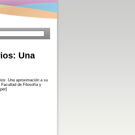
rios: Una
arios: Una aproximación a su
 Facultad de Filosofía y
per]