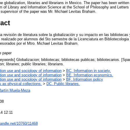
the globalization, libraries and librarians in Mexico. The paper has been writt
 of Library and Information Science at the School of Philosophy and Letters
supervisor of the paper was Mr. Michael Levitas Braham.
ract
a revisión de literatura sobre la globalización y su impacto en las bibliotecas 
 realizado por alumnos del 5to semestre de la Licenciatura en Bibliotecologia
sorados por el Mtro. Michael Levitas Braham.
e paper
eywords] Globalizacion; bibliotecas; bibliotecas publicas; bibliotecarios. [Sp
n; libraries; public libraries; librarians.
tion use and sociology of information
>
BC. Information in society.
tion use and sociology of information
>
BE. Information economics.
tion use and sociology of information
>
BF. Information policy
s as physical collections.
>
DC. Public libraries.
artín Muela-Meza
08
14 12:11
.handle.net/10760/11468