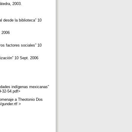
Cátedra, 2003.
al desde la biblioteca” 10
. 2006
ros factores sociales” 10
lización” 10 Sept. 2006
unidades indígenas mexicanas”
99-32-54.pdf>
 homenaje a Theotonio Dos
/gunder.rtf >