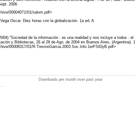
 Sept. 2006
/archive/00004071/01/salom.pdf>
Vega Oscar. Diez horas con la globalización. 1a ed. A
2004) “Sociedad de la información : es una realidad y nos incluye a todos : e
ción y Bibliotecas, 26 al 28 de Ago. de 2004 en Buenos Aires, (Argentina). 
/archive/00008317/01/R.TrevinoGarcia.2003.Soc.Info.1erFSIDyB.pdf>
Downloads per month over past year
..