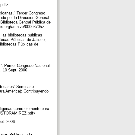
e=pdf>
exicanas." Tercer Congreso
ado por la Dirección General
 Biblioteca Central Pública del
clis.org/archive/00003705>
las bibliotecas públicas
ecas Públicas de Jalisco,
bliotecas Públicas de
s”. Primer Congreso Nacional
1. 10 Sept. 2006
otecarios” Seminario
para América): Contribuyendo
ndígenas como elemento para
RAUGUSTORAMIREZ.pdf>
ept. 2006
tecas Públicas a la