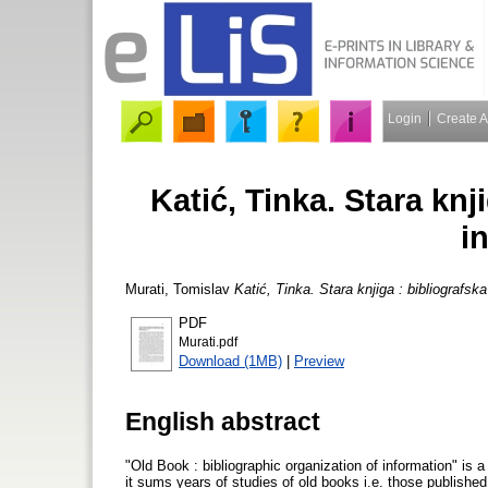
Login
Create 
Katić, Tinka. Stara knj
i
Murati, Tomislav
Katić, Tinka. Stara knjiga : bibliografska
PDF
Murati.pdf
Download (1MB)
|
Preview
English abstract
"Old Book : bibliographic organization of information" is 
it sums years of studies of old books i.e. those published