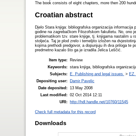
The book consists of eight chapters, more then 200 hund
Croatian abstract
Djelo Stara knjiga: bibliografska organizacija informacija 
godine na zagrebačkom Filozofskom fakultetu. No, ono je 
problematikom tzv. stare knjige, tj. knjigama nastalim u r
stoljeća. Taj je plod zrelo i temeljito izložen na dvjestot
kojima prethodi predgovor, a dopunjuju ih dva priloga te p
predmetno kazalo što ga je izradila Jelica Leščić.
Item type:
Review
Keywords:
stara knjiga, bibliografska organizacij
Subjects:
E. Publishing and legal issues.
>
EZ. 
Depositing user:
Damir Pavelic
Date deposited:
13 May 2008
Last modified:
02 Oct 2014 12:11
URI:
http://hdl.handle.net/10760/11545
Check full metadata for this record
Downloads