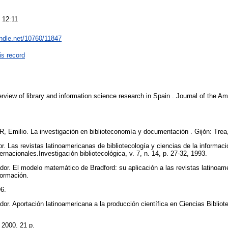
 12:11
andle.net/10760/11847
is record
view of library and information science research in Spain . Journal of the Am
ilio. La investigación en biblioteconomía y documentación . Gijón: Trea
s revistas latinoamericanas de bibliotecología y ciencias de la informació
ternacionales.Investigación bibliotecológica, v. 7, n. 14, p. 27-32, 1993.
 El modelo matemático de Bradford: su aplicación a las revistas latinoame
nformación.
96.
Aportación latinoamericana a la producción científica en Ciencias Bibliote
l
, 2000. 21 p.