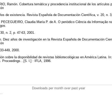
amón. Cobertura temática y procedencia institucional de los artículos pu
ión
años de existencia. Revista Española de Documentación Científica, v. 20, n. 3
PECEGUEIRO, Claudia María P. de A. O periódico Ciência da Informação na 
igos.
30, n. 2, p. 47-63, 2001.
 Diez años de investigación en la Revista Española de Documentación Cient
ión
 433-449, 2000.
ón sobre la disponibilidad de revistas bibliotecológicas en América Latina.
Proceedings…[S. l.] : IFLA, 1996.
Downloads per month over past year
..