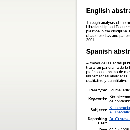
English abstr
Through analysis of the m
Librarianship and Document
prestige in the disciplin
characteristics and patter
2001.
Spanish abst
A través de las actas pub
trazar un panorama de la
profesional son las de may
las temáticas abordadas, 
cualitativo y cuantitativ
Item type:
Journal arti
Bibliotecono
Keywords:
de contenido
B. Informati
Subjects:
A. Theoretic
Depositing
Dr. Gustavo 
user:
Date
02 Jul 2008