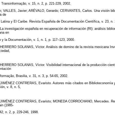
. Transinformação, v. 15, n. 2, p. 221-229, 2002.
 VALLES, Javier; ARÉVALO, Gerardo; CERVANTES, Carlos. Una visión biblio
ia de
 Latina y El Caribe. Revista Española de Documentación Científica, v. 23, n. 
investigación española en recuperación de información (RI): análisis biblio
cana en
n y la Documentación, v. 1, n. 1, p. 117–123, 2000.
RRERO SOLANAS, Víctor. Análisis de domino de la revista mexicana Invest
ociedad,
RRERO SOLANAS, Víctor. Visibilidad internacional de la producción cientí
entación
formação, Brasilia, v. 31, n. 3, p. 54-65, 2002.
JIMÉNEZ CONTRERAS, Evaristo. Autores más citados en Biblioteconomía y
ión, v. 8, n. 5,
JIMÉNEZ CONTRERAS, Evaristo; MONEDA CORROCHANO, Mercedes. Researc
ain (1985-
42, n. 2, p. 229-246, 1998.