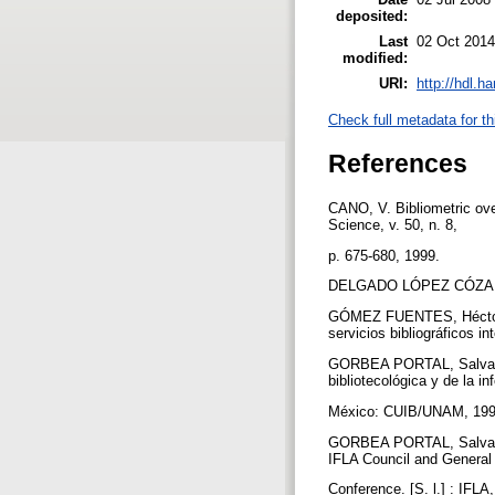
deposited:
Last
02 Oct 2014
modified:
URI:
http://hdl.h
Check full metadata for th
References
CANO, V. Bibliometric over
Science, v. 50, n. 8,
p. 675-680, 1999.
DELGADO LÓPEZ CÓZAR, Em
GÓMEZ FUENTES, Héctor. La
servicios bibliográficos in
GORBEA PORTAL, Salvador.
bibliotecológica y de la i
México: CUIB/UNAM, 19
GORBEA PORTAL, Salvador. 
IFLA Council and Genera
Conference. [S. l.] : IFLA