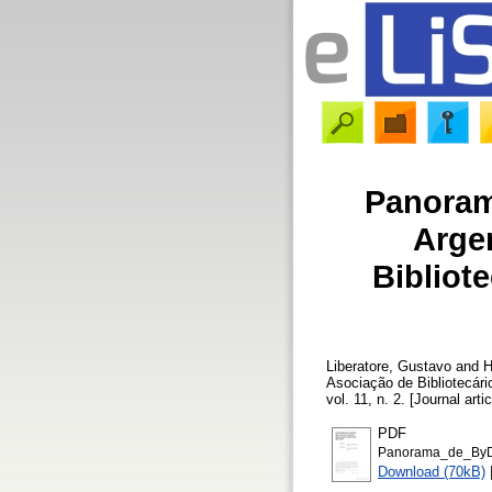
Panoram
Argen
Bibliot
Liberatore, Gustavo
and
H
Asociação de Bibliotecár
vol. 11, n. 2. [Journal art
PDF
Panorama_de_ByD_
Download (70kB)