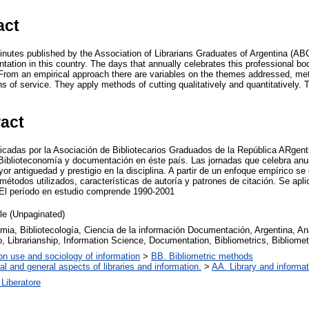
act
inutes published by the Association of Librarians Graduates of Argentina (ABG
ation in this country. The days that annually celebrates this professional bod
e. From an empirical approach there are variables on the themes addressed, me
ns of service. They apply methods of cutting qualitatively and quantitatively. 
ract
licadas por la Asociación de Bibliotecarios Graduados de la República ARgen
 Biblioteconomía y documentación en éste país. Las jornadas que celebra anu
or antiguedad y prestigio en la disciplina. A partir de un enfoque empírico se 
métodos utilizados, características de autoría y patrones de citación. Se apl
o. El período en estudio comprende 1990-2001
cle (Unpaginated)
mia, Bibliotecología, Ciencia de la información Documentación, Argentina, Anál
, Librarianship, Information Science, Documentation, Bibliometrics, Bibliomet
on use and sociology of information
>
BB. Bibliometric methods
al and general aspects of libraries and information.
>
AA. Library and informat
Liberatore