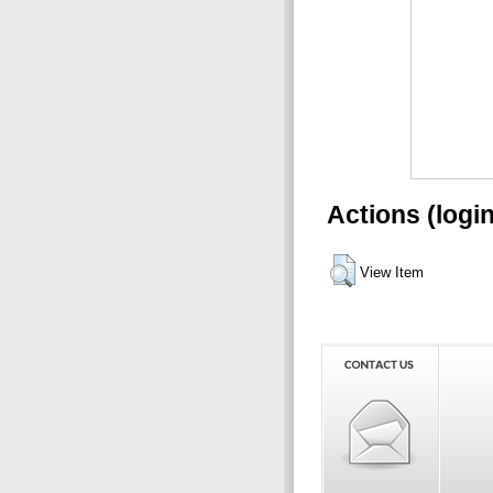
Actions (logi
View Item