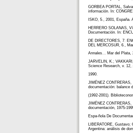
GORBEA PORTAL, Salvador.
información. In: CONG
ISKO, 5., 2001, España. A
HERRERO SOLANAS, Víctor;
Documentación. In: E
DE DIRECTORES, 7: E
DEL MERCOSUR, 6., Mar 
Annales… Mar del Plata,
JARVELIN, K.; VAKKARI, P.
Science Research, v. 12,
1990.
JIMÉNEZ CONTRERAS, Evari
documentación: balance 
(1992-2001). Bibliotecono
JIMÉNEZ CONTRERAS, Evar
documentación, 1975-199
Espa-ñola De Documentació
LIBERATORE, Gustavo; COR
Argentina: análisis de do