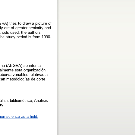
RA) tries to draw a picture of
y are of greater seniority and
thods used, the authors
The study period is from 1990-
tina (ABGRA) se intenta
almente esta organización
oberva variables relativas a
ican metodologías de corte
isis bibliométrico, Análisis
ry
ion science as a field.