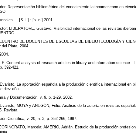
 Representación bibliométrica del conocimiento latinoamericano en ciencias
RESO
nnales…. [S. l.] : [s. n.] 2001.
 LIBERATORE, Gustavo. Visibilidad internacional de las revistas iberoame
NCUENTRO
NCUENTRO DE DOCENTES DE ESCUELAS DE BIBLIOTECOLOGÍA Y CIEN
del Plata, 2004.
 2004.
 Content analysis of research articles in library and information science . L
 p. 392-421,
sto. La aportación española a la producción científica internacional en bi
de diez años
mía y Documentación, v. 9, p. 1-29, 2002.
isto; MOYA y ANEGÓN, Félix. Análisis de la autoría en revistas española
5. Revista
n Científica, v. 20, n. 3, p. 252-266, 1997.
INGRATO, Marcela; AMERIO, Adrián. Estudio de la producción profesional 
minio