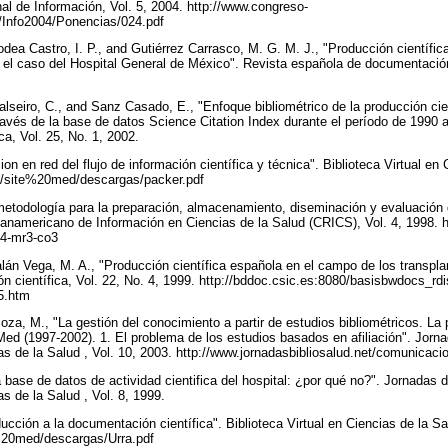
nal de Información, Vol. 5, 2004. http://www.congreso-
fo/Info2004/Ponencias/024.pdf
ea Castro, I. P., and Gutiérrez Carrasco, M. G. M. J., "Producción científica 
 el caso del Hospital General de México". Revista española de documentación 
alseiro, C., and Sanz Casado, E., "Enfoque bibliométrico de la producción cie
ravés de la base de datos Science Citation Index durante el período de 1990 
ca, Vol. 25, No. 1, 2002.
on en red del flujo de información científica y técnica". Biblioteca Virtual en 
es/site%20med/descargas/packer.pdf
metodología para la preparación, almacenamiento, diseminación y evaluación d
anamericano de Información en Ciencias de la Salud (CRICS), Vol. 4, 1998. h
cs4-mr3-co3
alán Vega, M. A., "Producción científica española en el campo de los transpl
 científica, Vol. 22, No. 4, 1999. http://bddoc.csic.es:8080/basisbwdocs_rd
55.htm
za, M., "La gestión del conocimiento a partir de estudios bibliométricos. La 
d (1997-2002). 1. El problema de los estudios basados en afiliación". Jorn
 de la Salud , Vol. 10, 2003. http://www.jornadasbibliosalud.net/comunicaci
 base de datos de actividad cientifica del hospital: ¿por qué no?". Jornadas 
 de la Salud , Vol. 8, 1999.
ducción a la documentación científica". Biblioteca Virtual en Ciencias de la Sa
e%20med/descargas/Urra.pdf