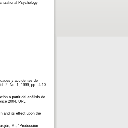
ganizational Psychology
medades y accidentes de
l. 2, No. 1, 1999, pp. :4-10.
ión a partir del análisis de
ience 2004. URL:
 and its effect upon the
.
orejón, M., "Producción