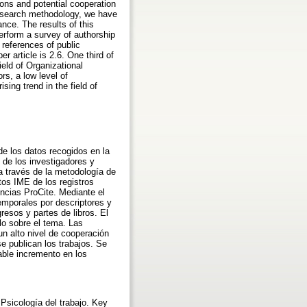
ions and potential cooperation
d search methodology, we have
nce. The results of this
erform a survey of authorship
 references of public
 article is 2.6. One third of
ield of Organizational
rs, a low level of
ising trend in the field of
 de los datos recogidos en la
n de los investigadores y
a través de la metodología de
tos IME de los registros
encias ProCite. Mediante el
temporales por descriptores y
esos y partes de libros. El
ulo sobre el tema. Las
un alto nivel de cooperación
se publican los trabajos. Se
able incremento en los
 Psicología del trabajo. Key