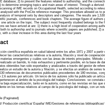
E database; 2) to present the features related to authorship, and the connect
 to determine emerging topics and main areas of interest. Through a derive
 scanning of IME records on Occupational Health, selected according to releva
analysed with the ProCite reference manager. This procedure allowed us to p
nalysis of temporal sets by descriptors and categories. The results are 1,530
fic journals, conferences and book chapters. The average figure of authors per
 one article on the topic. The subject most frequently studied belongs to the f
s we have arrived at are: 1) there is a high level of cooperation among autho
s both to authorship and to journals where scientific papers are published; 2) a r
 with a clear increase in this area during the last four years
ract
cción científica española en salud laboral entre los años 1971 y 2007 a partir
cer las características relativas a la autoría, filiación y nivel de cooperació
 materias emergentes y cuáles son las áreas de interés principales. Método: 
ealizado un barrido, lo más exhaustivo y pertinente posible, en la base de da
datos obtenidos han sido exportados y analizados a través del gestor de refer
ealiza un estudio de la autoría y filiación, y se efectúa un análisis de series 
530 referencias de documentos publicados procedentes de 180 revistas, congr
2,6 autores por artículo. Un tercio de los autores sólo ha publicado un artíc
ertenecen al ámbito de la psicología del trabajo. Conclusiones: se constata 
a baja especialización, tanto en la autoría, como en las revistas en las que 
nte en los temas relativos al campo de la psicología del trabajo, con un not
cle (Paginated)
l/ Producción científica/ España/ IME/Gestores de referencias bibliográficas/