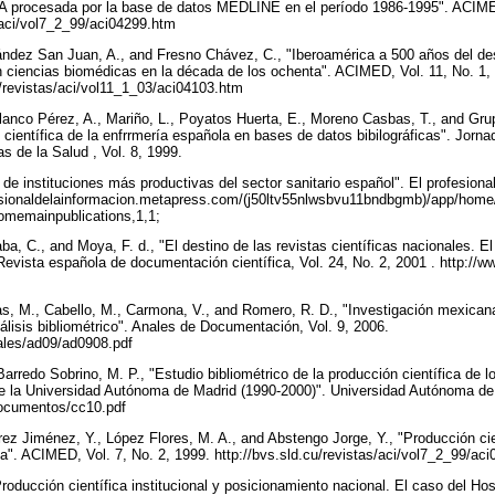
BA procesada por la base de datos MEDLINE en el período 1986-1995". ACIMED
s/aci/vol7_2_99/aci04299.htm
ández San Juan, A., and Fresno Chávez, C., "Iberoamérica a 500 años del des
en ciencias biomédicas en la década de los ochenta". ACIMED, Vol. 11, No. 1,
u/revistas/aci/vol11_1_03/aci04103.htm
lanco Pérez, A., Mariño, L., Poyatos Huerta, E., Moreno Casbas, T., and Gru
 científica de la enfrrmería española en bases de datos bibilográficas". Jorn
 de la Salud , Vol. 8, 1999.
 instituciones más productivas del sector sanitario español". El profesional 
ofesionaldelainformacion.metapress.com/(j50ltv55nlwsbvu11bndbgmb)/app/home
omemainpublications,1,1;
ba, C., and Moya, F. d., "El destino de las revistas científicas nacionales. 
Revista española de documentación científica, Vol. 24, No. 2, 2001 . http://w
as, M., Cabello, M., Carmona, V., and Romero, R. D., "Investigación mexicana
álisis bibliométrico". Anales de Documentación, Vol. 9, 2006.
ales/ad09/ad0908.pdf
 Barredo Sobrino, M. P., "Estudio bibliométrico de la producción científica de
de la Universidad Autónoma de Madrid (1990-2000)". Universidad Autónoma de
/documentos/cc10.pdf
z Jiménez, Y., López Flores, M. A., and Abstengo Jorge, Y., "Producción cien
la". ACIMED, Vol. 7, No. 2, 1999. http://bvs.sld.cu/revistas/aci/vol7_2_99/a
roducción científica institucional y posicionamiento nacional. El caso del Hos