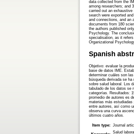
data collected from the IM
among researchers; and 3)
carried out an exhaustive
search were exported and 
and connections, and an a
documents from 180 scienti
the authors published only
Psychology. The conclusion
specialisation, as it refer
Organizational Psychology,
Spanish abst
Objetivo: evaluar la produ
base de datos IME. Estable
determinar cuáles son las
búsqueda derivada se ha r
sobre salud laboral. Los 
tabulado de los datos se r
categorías. Resultados: 1
promedio de autores es de 
materias más estudiadas p
entre autores, así como un
observa una curva ascende
últimos cuatro años.
Item type:
Journal arti
Salud labora