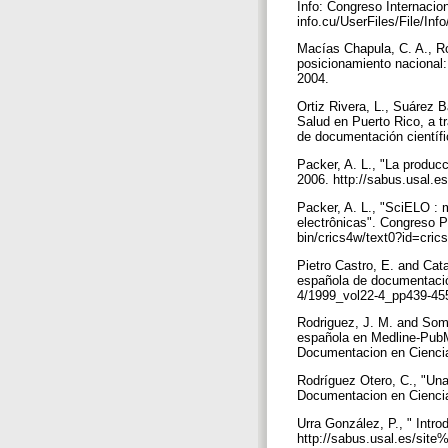
Info: Congreso Internacio
info.cu/UserFiles/File/In
Macías Chapula, C. A., Rod
posicionamiento nacional:
2004.
Ortiz Rivera, L., Suárez B
Salud en Puerto Rico, a t
de documentación científi
Packer, A. L., "La producci
2006. http://sabus.usal.
Packer, A. L., "SciELO : 
electrônicas". Congreso P
bin/crics4w/text0?id=cri
Pietro Castro, E. and Cat
española de documentación
4/1999_vol22-4_pp439-4
Rodriguez, J. M. and Somo
española en Medline-PubMe
Documentacion en Ciencias
Rodríguez Otero, C., "Una
Documentacion en Ciencias
Urra González, P., " Intro
http://sabus.usal.es/sit