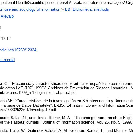
pational Health/Scientific publications/IME/Citation reference managers/ Or
on use and sociology of information
>
BB. Bibliometric methods
 Arévalo
8
 12:12
andle.net/10760/12334
is record
cía, C., "Frecuencia y características de los artículos españoles sobre enfer
e de datos IME (1971-1996)". Archivos de Prevención de Riesgos Laborales , Vo
mt/resums/1999_n.1.originales.1.abstract.pdf
ario AB. “Características de la investigación en Biblioteconomía y Documentac
n la base de Datos Dathatéke”. E-LIS: E-Prints in Library and Information Sc
rchive/00002522/01/Investiga10.pdf
ador Salas, N., and Reyes Romer, M. A., "The change from French to English
of the Pasteur journals". Journal of information science, Vol. 25, No. 5, 1999
ndez Bello, W., Gutiérrez Valdés, A. M., Guerrero Ramos, L., and Morales M