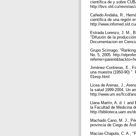
científica de y sobre CU
http://bvs.sld.cu/revista
Cañedo Andalia, R., Hern
científica de una región 
http://www.infomed.sld.c
Estrada Lorenzo, J. M., B
"Difusión de la producción
Documentacion en Ciencias
Grupo Scimago, "Ranking de
No. 5, 2005. http://elpr
referrer=parent&backto=h
Jiménez-Contreras, E., Fa
una muestra (1950-90) ". 
01esp.html
Licea de Arenas, J., Aren
la salud 1999-2004. Un an
http://www.um.es/fccd/an
Llana Martín, A. d. l. and
la Facultad de Medicina 
http://biblioteca.uam.es
Machado Cano, M. J., Pére
provincia de Ciego de Ávi
Macías-Chapula, C. A., "P