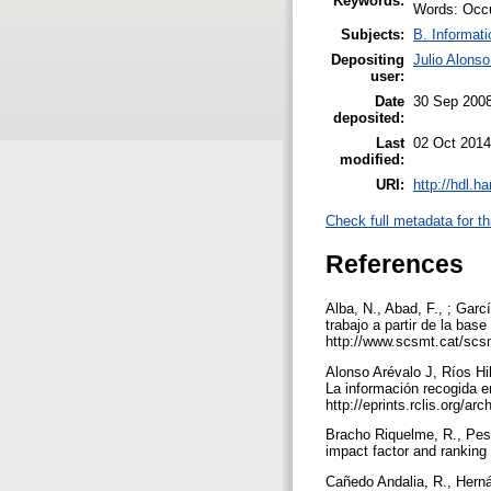
Keywords:
Words: Occu
Subjects:
B. Informati
Depositing
Julio Alonso
user:
Date
30 Sep 200
deposited:
Last
02 Oct 2014
modified:
URI:
http://hdl.h
Check full metadata for th
References
Alba, N., Abad, F., ; Gar
trabajo a partir de la bas
http://www.scsmt.cat/scs
Alonso Arévalo J, Ríos Hil
La información recogida e
http://eprints.rclis.org/a
Bracho Riquelme, R., Pesc
impact factor and ranking 
Cañedo Andalia, R., Herná