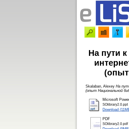
На пути к
интерне
(опыт
Skalaban, Alexey
На пут
(опыт Национальной би
Microsoft Powe
SOlibrary2.0.ppt
Download (11M
PDF
SOlibrary2.0.pdf
Download (9MB