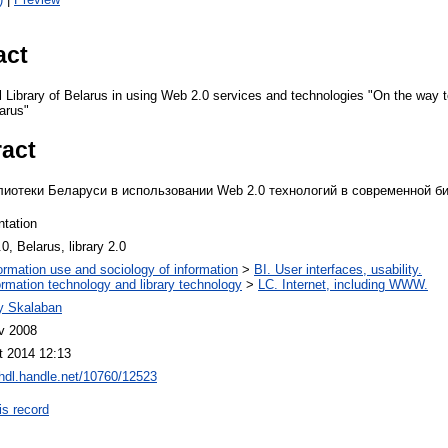
act
l Library of Belarus in using Web 2.0 services and technologies "On the way t
larus"
ract
иотеки Беларуси в использовании Web 2.0 технологий в современной би
ntation
0, Belarus, library 2.0
ormation use and sociology of information
>
BI. User interfaces, usability.
ormation technology and library technology
>
LC. Internet, including WWW.
y Skalaban
v 2008
t 2014 12:13
/hdl.handle.net/10760/12523
is record