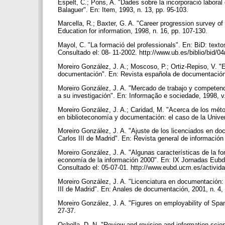
Espelt, C.; Pons, A. "Dades sobre la incorporació laboral
Balaguer". En: Item, 1993, n. 13, pp. 95-103.
Marcella, R.; Baxter, G. A. "Career progression survey o
Education for information, 1998, n. 16, pp. 107-130.
Mayol, C. "La formació del professionals". En: BiD: textos
Consultado el: 08- 11-2002. http://www.ub.es/biblio/bid/
Moreiro González, J. A.; Moscoso, P.; Ortiz-Repiso, V. "
documentación". En: Revista española de documentación c
Moreiro González, J. A. "Mercado de trabajo y competenc
a su investigación". En: Informação e sociedade, 1998, v.
Moreiro González, J. A.; Caridad, M. "Acerca de los métod
en biblioteconomía y documentación: el caso de la Univer
Moreiro González, J. A. "Ajuste de los licenciados en do
Carlos III de Madrid". En: Revista general de información
Moreiro González, J. A. "Algunas características de la f
economía de la información 2000". En: IX Jornadas Eubd:
Consultado el: 05-07-01. http://www.eubd.ucm.es/activi
Moreiro González, J. A. "Licenciatura en documentación: 
III de Madrid". En: Anales de documentación, 2001, n. 4,
Moreiro González, J. A. "Figures on employability of Spani
27-37.
Ocholla, D. N. "Review and revision and information scien