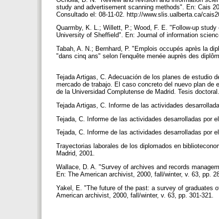
study and advertisement scanning methods". En: Cais 20
Consultado el: 08-11-02. http://www.slis.ualberta.ca/cai
Quarmby, K. L.; Willett, P.; Wood, F. E. "Follow-up stu
University of Sheffield". En: Journal of information scienc
Tabah, A. N.; Bernhard, P. "Emplois occupés après la dip
"dans cinq ans" selon l'enquête menée auprès des diplôme
Tejada Artigas, C. Adecuación de los planes de estudio 
mercado de trabajo. El caso concreto del nuevo plan de 
de la Universidad Complutense de Madrid. Tesis doctoral.
Tejada Artigas, C. Informe de las actividades desarrollad
Tejada, C. Informe de las actividades desarrolladas por e
Tejada, C. Informe de las actividades desarrolladas por 
Trayectorias laborales de los diplomados en biblioteco
Madrid, 2001.
Wallace, D. A. "Survey of archives and records manageme
En: The American archivist, 2000, fall/winter, v. 63, pp. 
Yakel, E. "The future of the past: a survey of graduates 
American archivist, 2000, fall/winter, v. 63, pp. 301-321.