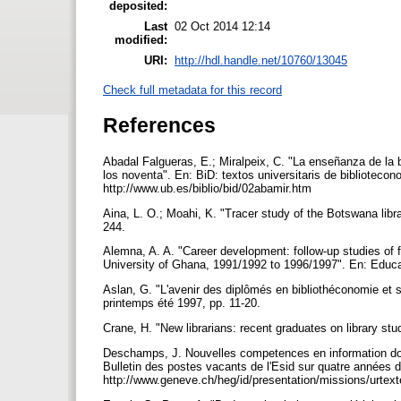
deposited:
Last
02 Oct 2014 12:14
modified:
URI:
http://hdl.handle.net/10760/13045
Check full metadata for this record
References
Abadal Falgueras, E.; Miralpeix, C. "La enseñanza de la 
los noventa". En: BiD: textos universitaris de biblioteco
http://www.ub.es/biblio/bid/02abamir.htm
Aina, L. O.; Moahi, K. "Tracer study of the Botswana libr
244.
Alemna, A. A. "Career development: follow-up studies of f
University of Ghana, 1991/1992 to 1996/1997". En: Educati
Aslan, G. "L'avenir des diplômés en bibliothéconomie et s
printemps été 1997, pp. 11-20.
Crane, H. "New librarians: recent graduates on library stu
Deschamps, J. Nouvelles competences en information docu
Bulletin des postes vacants de l'Esid sur quatre années d
http://www.geneve.ch/heg/id/presentation/missions/urtex