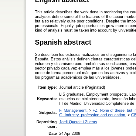
This article describes the work done in monitoring the ca
analyses define some of the features of the labour mark
but also relatively quite poor conditions. Despite the imp
professionals. Equally, job opportunities grow more in per
kind of analysis must be taken into account by universitie
Spanish abstract
Se describen los estudios realizados en el seguimiento la
España. Estos análisis definen ciertas características d
volumen y dinamismo pero también sus condiciones, basta
sector privado cada vez emplea más a los jóvenes profe
crece de forma porcentual más que en los archivos y bibl
los programas académicos de las universidades.
Item type:
Journal article (Paginated)
LIS graduates, Employment prospects, Labou
Keywords:
escuelas de biblioteconomía, Inserción lab
III de Madrid, Universidad Complutense de 
F. Management.
>
FZ. None of these, but in
Subjects:
G. Industry, profession and education.
>
GE
Depositing
Jordi Queralt i Zueras
user:
Date
24 Apr 2009