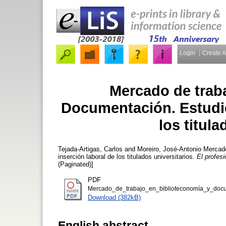
Login
Create 
Mercado de trab
Documentación. Estudio
los titula
Tejada-Artigas, Carlos
and
Moreiro, José-Antonio
Mercado
inserción laboral de los titulados universitarios.
El profesi
(Paginated)]
PDF
Mercado_de_trabajo_en_biblioteconomía_y_docu
Download (382kB)
English abstract