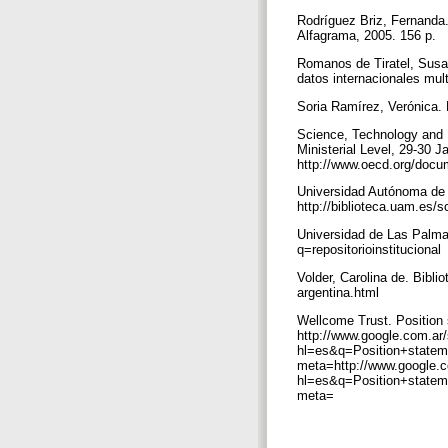
Rodríguez Briz, Fernanda. 
Alfagrama, 2005. 156 p.
Romanos de Tiratel, Susan
datos internacionales multi
Soria Ramírez, Verónica. L
Science, Technology and I
Ministerial Level, 29-30 
http://www.oecd.org/doc
Universidad Autónoma de M
http://biblioteca.uam.es/s
Universidad de Las Palmas 
q=repositorioinstitucional
Volder, Carolina de. Bibli
argentina.html
Wellcome Trust. Position 
http://www.google.com.ar
hl=es&q=Position+state
meta=http://www.google.
hl=es&q=Position+state
meta=