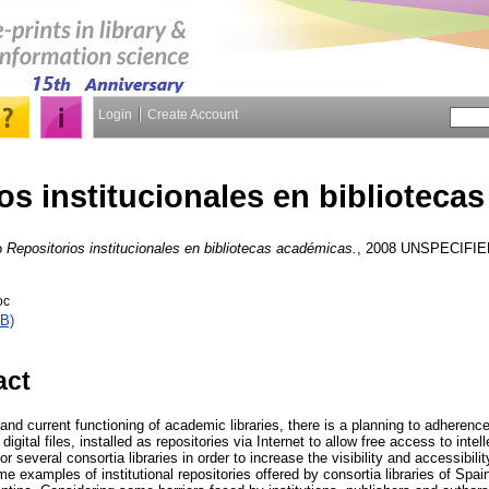
Login
Create Account
os institucionales en biblioteca
o
Repositorios institucionales en bibliotecas académicas.
, 2008 UNSPECIFIED.
oc
B)
act
and current functioning of academic libraries, there is a planning to adheren
igital files, installed as repositories via Internet to allow free access to intel
n or several consortia libraries in order to increase the visibility and accessibil
me examples of institutional repositories offered by consortia libraries of Spa