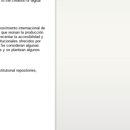
o the creation of digital
movimiento internacional de
t que reúnan la producción
recentar la accesibilidad y
itucionales ofrecidos por
. Se consideran algunas
les y se plantean algunos
itutional repositories,