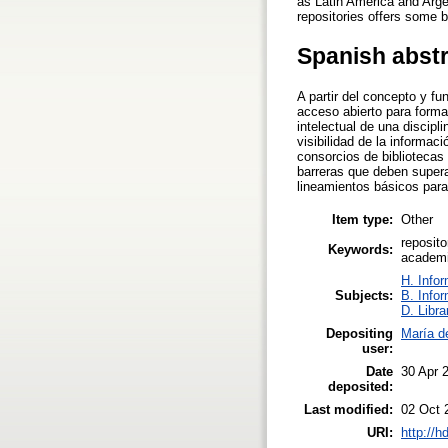
as Latin America and Argen
repositories offers some ba
Spanish abst
A partir del concepto y f
acceso abierto para formar
intelectual de una discipl
visibilidad de la informac
consorcios de bibliotecas
barreras que deben superar
lineamientos básicos para
Item type:
Other
reposito
Keywords:
academic
H. Info
Subjects:
B. Infor
D. Libra
Depositing
María d
user:
Date
30 Apr 
deposited:
Last modified:
02 Oct 
URI:
http://h