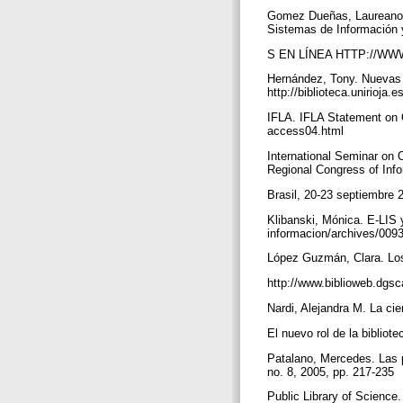
Gomez Dueñas, Laureano Fe
Sistemas de Información 
S EN LÍNEA HTTP://WW
Hernández, Tony. Nuevas fo
http://biblioteca.unirioj
IFLA. IFLA Statement on 
access04.html
International Seminar on 
Regional Congress of Inf
Brasil, 20-23 septiembre
Klibanski, Mónica. E-LIS 
informacion/archives/009
López Guzmán, Clara. Los 
http://www.biblioweb.dgs
Nardi, Alejandra M. La cien
El nuevo rol de la biblio
Patalano, Mercedes. Las 
no. 8, 2005, pp. 217-235
Public Library of Science