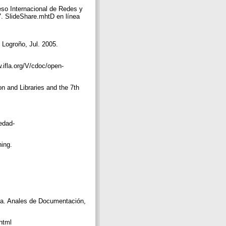
eso Internacional de Redes y
7. SlideShare.mhtD en línea
 Logroño, Jul. 2005.
ifla.org/V/cdoc/open-
n and Libraries and the 7th
edad-
ning.
ina. Anales de Documentación,
.html