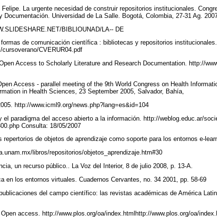
lipe. La urgente necesidad de construir repositorios institucionales. Congr
y Documentación. Universidad de La Salle. Bogotá, Colombia, 27-31 Ag. 200
W.SLIDESHARE.NET/BIBLIOUNAD/LA-- DE
rmas de comunicación científica : bibliotecas y repositorios institucionales.
a.es/cursoverano/CVERUR04.pdf
Open Access to Scholarly Literature and Research Documentation. http://www.
Open Access - parallel meeting of the 9th World Congress on Health Informatio
ormation in Health Sciences, 23 September 2005, Salvador, Bahía,
 2005. http://www.icml9.org/news.php?lang=es&id=104
y el paradigma del acceso abierto a la información. http://weblog.educ.ar/soci
300.php Consulta: 18/05/2007
repertorios de objetos de aprendizaje como soporte para los entornos e-lear
ca.unam.mx/libros/repositorios/objetos_aprendizaje.htm#30
cia, un recurso público.. La Voz del Interior, 8 de julio 2008, p. 13-A.
teca en los entornos virtuales. Cuadernos Cervantes, no. 34 2001, pp. 58-69
publicaciones del campo científico: las revistas académicas de América Lat
. Open access. http://www.plos.org/oa/index.htmlhttp://www.plos.org/oa/index