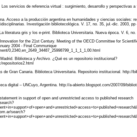
Los servicios de referencia virtual : surgimiento, desarrollo y perspectivas a
a. Acceso a la producción argentina en humanidades y ciencias sociales: re
disciplinarias. Investigación bibliotecológica. V. 17, no. 35, jul.-dic. 2003, p
a literatura gris y los e-print. Biblioteca Universitaria. Nueva época. V. 6, no
nnovation for the 21st Century. Meeting of the OECD Committee for Scientifi
January 2004 - Final Communique
ument/0,2340,en_2649_34487_25998799_1_1_1_1,00.html
adrid. Biblioteca y Archivo. ¿Qué es un repositorio institucional?
c/repositorios2.html
de Gran Canaria. Biblioteca Universitaria. Repositorio institucional. http://bi
oteca digital – UNCuyo, Argentina. http://a-abierto.blogspot.com/2007/09/biblio
statement in support of open and unrestricted access to published research
/search?
ment+in+support+of+open+and+unrestricted+access+to+published+researc
com.ar/search?
ment+in+support+of+open+and+unrestricted+access+to+published+researc