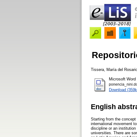
Repositori
Tissera, María del Rosari
Microsoft Word
ponencia_nini.d
Download (359k
English abstr
Starting from the concept 
international movement to d
discipline or an institutio
universities. There are so