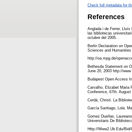
Check full metadata for th
References
Anglada i de Ferrer, Lluís
las bibliotecas universita
octubre del 2005. .
Berlin Declaration on Op
Sciences and Humanities 
http://oa.mpg.de/openacce
Bethesda Statement on Op
June 20, 2003 http://www
Budapest Open Access Ini
Carvalho, Elizabet Maria 
Conference, 67th. August
Cerdà, Christi. La Biblio
García Santiago, Lola. Man
Gomez Dueñas, Laureano Fe
Universitaris De Bibliote
Http://Www2.Ub.Edu/Bid/