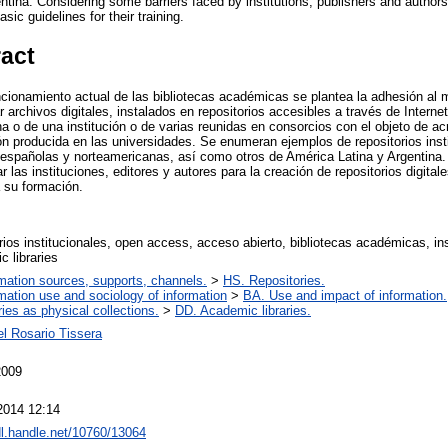
tina. Considering some barriers faced by institutions, publishers and authors t
sic guidelines for their training.
ract
uncionamiento actual de las bibliotecas académicas se plantea la adhesión al 
 archivos digitales, instalados en repositorios accesibles a través de Interne
ina o de una institución o de varias reunidas en consorcios con el objeto de ac
ión producida en las universidades. Se enumeran ejemplos de repositorios inst
 españolas y norteamericanas, así como otros de América Latina y Argentina
 las instituciones, editores y autores para la creación de repositorios digita
 su formación.
rios institucionales, open access, acceso abierto, bibliotecas académicas, inst
 libraries
rmation sources, supports, channels.
>
HS. Repositories.
mation use and sociology of information
>
BA. Use and impact of information.
ries as physical collections.
>
DD. Academic libraries.
el Rosario Tissera
2009
2014 12:14
dl.handle.net/10760/13064