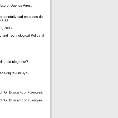
 futuro. Buenos Aires,
presentatividad en bases de
p 45-62
. 2, 2003
c and Technological Policy at
blioteca.ulpgc.es/?
teca-digital-uncuyo-
h&btnG=Buscar+con+Google&
h&btnG=Buscar+con+Google&