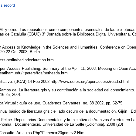
is record
 M. y otros. Los repositorios como componentes esenciales de las bibliotecas 
rias de Cataluña (CBUC) 3ª Jornada sobre la Biblioteca Digital Universitaria, 
en Access to Knowledge in the Sciences and Humanities. Conference on Open
20-22 Oct 2003, Berlin.
ss-berlin/berlindeclaration.html
en Access Publishing. Summary of the April 11, 2003, Meeting on Open Acc
.earlham.edu/~peters/fos/bethesda.htm
tiative. (BOAI) 14 Feb 2002 http://www.soros.org/openaccess/read.shtml
Ramos de. La literatura gris y su contribución a la sociedad del conocimiento
 16-25, 2001
teca Virtual : guía de uso. Cuadernos Cervantes, no. 38 2002, pp. 62-75
ual básico de literatura gris : el lado oscuro de la documentación. Gijón : E
lipe. Repositorios Documentales y la Iniciativa de Archivos Abiertos en Lat
conomia I Documentació. Universidad de La Salle (Colombia). 2008 (20)
Consulta_Articulos.Php?Fichero=20gomez2.Htm