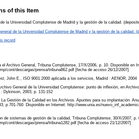
ns of this Item
 de la Universidad Complutense de Madrid y la gestión de la calidad. (deposit
eneral de la Universidad Complutense de Madrid y la gestión de la calidad. 
is record
a el Archivo General, Tribuna Complutense, 17/X/2006, p. 10. Disponible en In
cmp/cont/descargas/prensa/tribuna862.pdf [fecha de acceso 26/12/2007].
est, John E., ISO 9001:2000 aplicada a los servicios, Madrid : AENOR, 2004
Archivo General de la Universidad Complutense: punto de inflexión, en Archivo
 : Dykinson, 2003, p. 131-152
 La Gestión de la Calidad en los Archivos. Apuntes para su implantación. Anua
03, p.701-760. Disponible en Internet: http://www.unia.es/nuevo_inf_academic
ón de sistemas de gestión de la calidad, Tribuna Complutense, 30/X/2007, p. 6
cmp/cont/descargas/prensa/tribuna1282.pdf [fecha de acceso 21/12/2007]