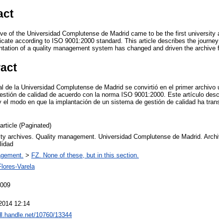
act
ive of the Universidad Complutense de Madrid came to be the first university a
cate according to ISO 9001:2000 standard. This article describes the journey 
ntation of a quality management system has changed and driven the archive 
ract
l de la Universidad Complutense de Madrid se convirtió en el primer archivo u
 gestión de calidad de acuerdo con la norma ISO 9001:2000. Este artículo desc
 y el modo en que la implantación de un sistema de gestión de calidad ha tra
article (Paginated)
ity archives. Quality management. Universidad Complutense de Madrid. Archiv
lidad
agement.
>
FZ. None of these, but in this section.
Flores-Varela
2009
2014 12:14
hdl.handle.net/10760/13344