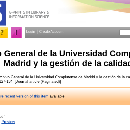
Login
Create Account
o General de la Universidad Com
Madrid y la gestión de la calida
chivo General de la Universidad Complutense de Madrid y la gestión de la ca
 127-134. [Journal article (Paginated)]
re recent version of this item
available.
pdf
|
Preview