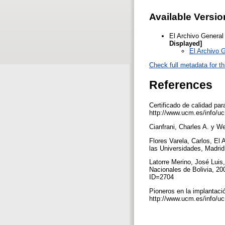
Available Versio
El Archivo General
Displayed]
El Archivo G
Check full metadata for th
References
Certificado de calidad par
http://www.ucm.es/info/u
Cianfrani, Charles A. y W
Flores Varela, Carlos, El 
las Universidades, Madrid
Latorre Merino, José Luis,
Nacionales de Bolivia, 20
ID=2704
Pioneros en la implantaci
http://www.ucm.es/info/u