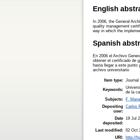
English abstr
In 2006, the General Arch
quality management certifi
way in which the impleme
Spanish abst
En 2006 el Archivo Genera
obtener el certificado de
hasta llegar a este punto
archivo universitario
Item type:
Journal 
Univers
Keywords:
de la ca
Subjects:
F. Man
Depositing
Carlos 
user:
Date
19 Jul 
deposited:
Last modified:
02 Oct 
URI:
http://