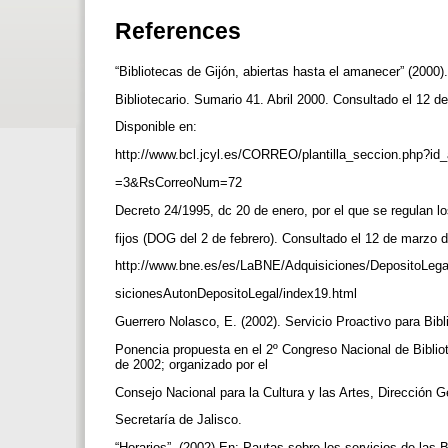
References
“Bibliotecas de Gijón, abiertas hasta el amanecer” (2000)
Bibliotecario. Sumario 41. Abril 2000. Consultado el 12 
Disponible en:
http://www.bcl.jcyl.es/CORREO/plantilla_seccion.php?id
=3&RsCorreoNum=72
Decreto 24/1995, dc 20 de enero, por el que se regulan lo
fijos (DOG del 2 de febrero). Consultado el 12 de marzo 
http://www.bne.es/es/LaBNE/Adquisiciones/DepositoLega
sicionesAutonDepositoLegal/index19.html
Guerrero Nolasco, E. (2002). Servicio Proactivo para Bib
Ponencia propuesta en el 2º Congreso Nacional de Biblio
de 2002; organizado por el
Consejo Nacional para la Cultura y las Artes, Dirección G
Secretaría de Jalisco.
“Horarios”. (2002) En: Pautas sobre los servicios de las 