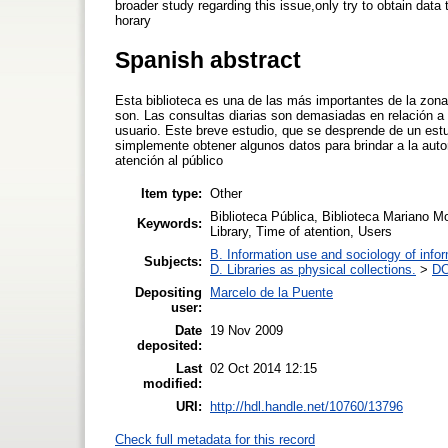
broader study regarding this issue,only try to obtain data 
horary
Spanish abstract
Esta biblioteca es una de las más importantes de la zon
son. Las consultas diarias son demasiadas en relación a 
usuario. Este breve estudio, que se desprende de un est
simplemente obtener algunos datos para brindar a la autor
atención al público
Item type:
Other
Biblioteca Pública, Biblioteca Mariano M
Keywords:
Library, Time of atention, Users
B. Information use and sociology of info
Subjects:
D. Libraries as physical collections.
>
DC
Depositing
Marcelo de la Puente
user:
Date
19 Nov 2009
deposited:
Last
02 Oct 2014 12:15
modified:
URI:
http://hdl.handle.net/10760/13796
Check full metadata for this record