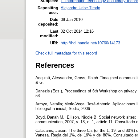
Subjects:
L. Information technology and library techn
Depositing
Alejandro Uribe-Tirado
user:
Date
09 Jan 2010
deposited:
Last
02 Oct 2014 12:16
modified:
URI:
http://hdl.handle.net/10760/14173
Check full metadata for this record
References
Acquisti, Alessandro; Gross, Ralph. “Imagined communiti
& G.
Danezis (Eds.), Proceedings of 6th Workshop on privacy
58.
Arroyo, Natalia; Merlo-Vega, José-Antonio. Aplicaciones l
bibliografía inicial, Sedic, 2006.
Boyd, Danah M.; Ellison, Nicole B. Social network sites: 
communication, 2007, v. 13, n. 1, article 11. Consultado 
Calacanis, Jason. The three C’s (or the 1, 19, and 80%) 
Vanesa. Regla del 1%, del 19% y del 80%. Consultado en: 