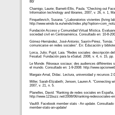
80/
Charnigo, Laurie; Barnett-Ellis, Paula. “Checking out Fac
Information technology and libraries, 2007, v. 26, n. 1, M
Finquelievich, Susana. “¿Laboratorios vivientes (living 
http://www.winds-la.eu/winds/index.php?option=com_not
Fundación Acceso y Comunidad Virtual Mística. Evaluando 
sociedad civil en Centroamérica. Consultado en: 10-8-20
Gómez-Hernández, José-Antonio; Saorín-Pérez, Tomás. “A
comunicarse en redes sociales”. En: Educación y bibliote
Lorca, Julio; Pujol, Laia. “Redes sociales: descripción d
Fesalud. Fundación para la eSalud. 2008, v. 4, n. 15, pp.
Le Monde. Réseaux sociaux: des audiences différentes s
el mundo. Consultado en: 1-9-2008. http://www.opcion
Margaix-Arnal, Dídac. Lectura, universidad y recursos 2.0
Miller, Sarah-Elizabeth; Jensen, Lauren A. “Connecting wi
2007, v. 21, n. 5.
Planelles, David. “Ranking de redes sociales en España,
http://www.121buzz.net/2008/06/ranking-redessociales-
Vault9. Facebook member stats - An update. Consultado 
member-stats-an-update/