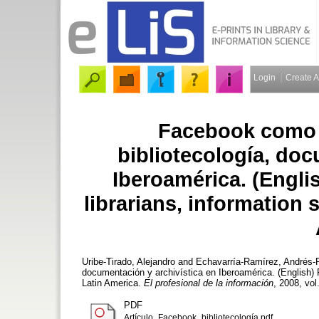
Login
Create 
Facebook como r
bibliotecología, doc
Iberoamérica. (Engli
librarians, information s
Uribe-Tirado, Alejandro
and
Echavarría-Ramírez, Andrés-F
documentación y archivística en Iberoamérica. (English) F
Latin America.
El profesional de la información
, 2008, vol
PDF
Artículo_Facebook_bibliotecología.pdf