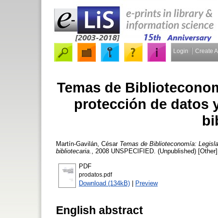
Login
Create 
Temas de Biblioteconom
protección de datos y
bi
Martín-Gavilán, César
Temas de Biblioteconomía: Legisla
bibliotecaria.
, 2008 UNSPECIFIED. (Unpublished) [Other]
PDF
prodatos.pdf
Download (134kB)
|
Preview
English abstract