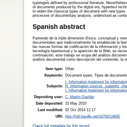
typologies defined by professional literature. Neverthel
of documents produced by the digital era, hypertext tec
to widen the classical types of document with new types. 
processes of documentary analysis, understood as content
Spanish abstract
Partiendo de la triple dimensión (física, conceptual y men
documentales que tradicionalmente ha establecido la lite
las nuevas formas de codificación de la información y los
tecnología hipertextual y la aparición de la Web, es nece
continuación, este trabajo se ocupa del análisis documen
análisis documental como descripción del contenido: la i
Item type:
Other
Keywords:
Document types, Tipos de documentos
I. Information treatment for informati
Subjects:
H. Information sources, supports, ch
I. Information treatment for informati
Depositing user:
C. Martín Gavilán
Date deposited:
31 May 2010
Last modified:
02 Oct 2014 12:17
URI:
http://hdl.handle.net/10760/14605
Check full metadata for this record