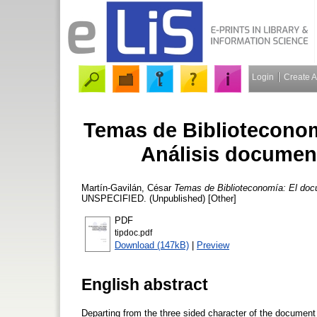
Login
Create 
Temas de Biblioteconom
Análisis document
Martín-Gavilán, César
Temas de Biblioteconomía: El docu
UNSPECIFIED. (Unpublished) [Other]
PDF
tipdoc.pdf
Download (147kB)
|
Preview
English abstract
Departing from the three sided character of the document