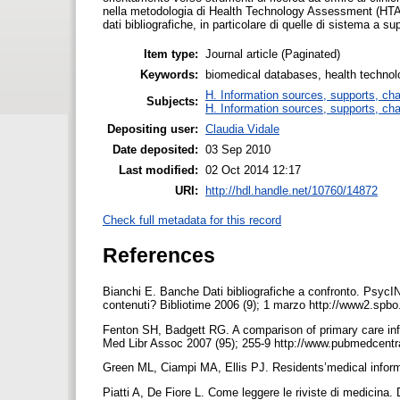
nella metodologia di Health Technology Assessment (HTA) 
dati bibliografiche, in particolare di quelle di sistema a su
Item type:
Journal article (Paginated)
Keywords:
biomedical databases, health technol
H. Information sources, supports, ch
Subjects:
H. Information sources, supports, ch
Depositing user:
Claudia Vidale
Date deposited:
03 Sep 2010
Last modified:
02 Oct 2014 12:17
URI:
http://hdl.handle.net/10760/14872
Check full metadata for this record
References
Bianchi E. Banche Dati bibliografiche a confronto. Psyc
contenuti? Bibliotime 2006 (9); 1 marzo http://www2.spbo.
Fenton SH, Badgett RG. A comparison of primary care inf
Med Libr Assoc 2007 (95); 255-9 http://www.pubmedcentra
Green ML, Ciampi MA, Ellis PJ. Residents’medical inform
Piatti A, De Fiore L. Come leggere le riviste di medicina. 