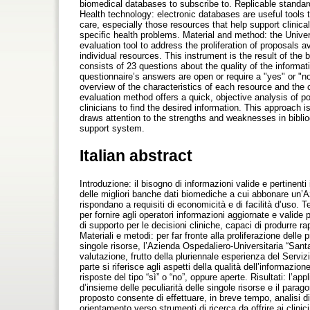
biomedical databases to subscribe to. Replicable standar
Health technology: electronic databases are useful tools t
care, especially those resources that help support clinica
specific health problems. Material and method: the Univer
evaluation tool to address the proliferation of proposals 
individual resources. This instrument is the result of the
consists of 23 questions about the quality of the informa
questionnaire’s answers are open or require a "yes" or "no
overview of the characteristics of each resource and the 
evaluation method offers a quick, objective analysis of p
clinicians to find the desired information. This approac
draws attention to the strengths and weaknesses in biblio
support system.
Italian abstract
Introduzione: il bisogno di informazioni valide e pertinenti
delle migliori banche dati biomediche a cui abbonare un’Azi
rispondano a requisiti di economicità e di facilità d’uso. T
per fornire agli operatori informazioni aggiornate e valide 
di supporto per le decisioni cliniche, capaci di produrre r
Materiali e metodi: per far fronte alla proliferazione delle 
singole risorse, l’Azienda Ospedaliero-Universitaria “Santa
valutazione, frutto della pluriennale esperienza del Servi
parte si riferisce agli aspetti della qualità dell’informazio
risposte del tipo “sì” o “no”, oppure aperte. Risultati: l’app
d’insieme delle peculiarità delle singole risorse e il par
proposto consente di effettuare, in breve tempo, analisi d
orientamento verso strumenti di ricerca da offrire ai clini