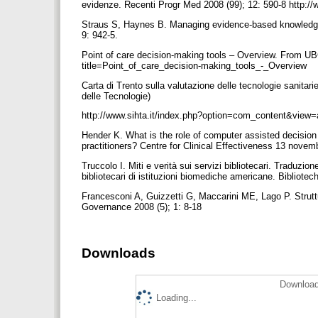
evidenze. Recenti Progr Med 2008 (99); 12: 590-8 http:/
Straus S, Haynes B. Managing evidence-based knowledge: 
9: 942-5.
Point of care decision-making tools – Overview. From UBC 
title=Point_of_care_decision-making_tools_-_Overview
Carta di Trento sulla valutazione delle tecnologie sanitar
delle Tecnologie)
http://www.sihta.it/index.php?option=com_content&view
Hender K. What is the role of computer assisted decisio
practitioners? Centre for Clinical Effectiveness 13 nove
Truccolo I. Miti e verità sui servizi bibliotecari. Traduz
bibliotecari di istituzioni biomediche americane. Bibliote
Francesconi A, Guizzetti G, Maccarini ME, Lago P. Struttur
Governance 2008 (5); 1: 8-18
Downloads
Download
Loading...