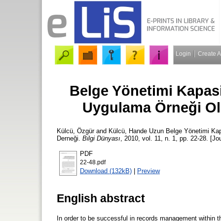
Login
Create 
Belge Yönetimi Kapasi
Uygulama Örneği Ola
Külcü, Özgür
and
Külcü, Hande Uzun
Belge Yönetimi Kap
Derneği.
Bilgi Dünyası
, 2010, vol. 11, n. 1, pp. 22-28. [Jo
PDF
22-48.pdf
Download (132kB)
|
Preview
English abstract
In order to be successful in records management within th