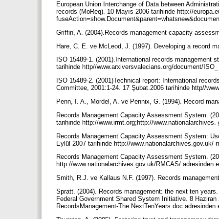
European Union Interchange of Data between Administrati
records (MoReq). 10 Mayıs 2006 tarihinde http://europa.eu
fuseAction=show.Document&parent=whatsnew&documentID
Griffin, A. (2004).Records management capacity assess
Hare, C. E. ve McLeod, J. (1997). Developing a record
ISO 15489-1. (2001).International records management s
tarihinde http//www.arxiversvalecians.org/document/ISO_
ISO 15489-2. (2001)Technical report: International reco
Committee, 2001:1-24. 17 Şubat.2006 tarihinde http//ww
Penn, I. A., Mordel, A. ve Pennix, G. (1994). Record m
Records Management Capacity Assessment System. (2004)
tarihinde http://www.irmt.org;http://www.nationalarchives
Records Management Capacity Assessment System: User G
Eylül 2007 tarihinde http://www.nationalarchives.gov.uk/
Records Management Capacity Assessment System. (2007)
http://www.nationalarchives.gov.uk/RMCAS/ adresinden er
Smith, R.J. ve Kallaus N.F. (1997). Records management
Spratt. (2004). Records management: the next ten yea
Federal Government Shared System Initiative. 8 Haziran
RecordsManagement-The NextTenYears.doc adresinden er