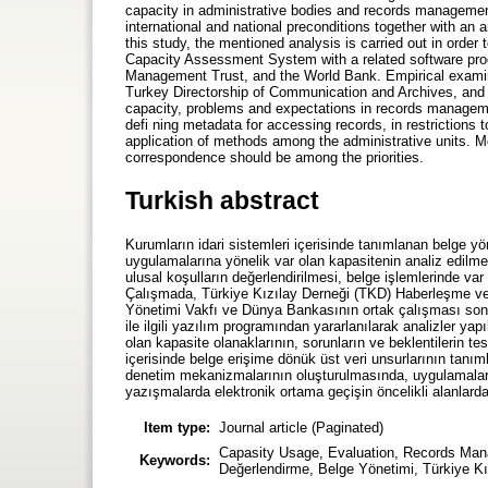
capacity in administrative bodies and records management 
international and national preconditions together with an
this study, the mentioned analysis is carried out in orde
Capacity Assessment System with a related software prog
Management Trust, and the World Bank. Empirical examina
Turkey Directorship of Communication and Archives, and 
capacity, problems and expectations in records management
defi ning metadata for accessing records, in restrictions
application of methods among the administrative units. M
correspondence should be among the priorities.
Turkish abstract
Kurumların idari sistemleri içerisinde tanımlanan belge yö
uygulamalarına yönelik var olan kapasitenin analiz edilm
ulusal koşulların değerlendirilmesi, belge işlemlerinde v
Çalışmada, Türkiye Kızılay Derneği (TKD) Haberleşme ve 
Yönetimi Vakfı ve Dünya Bankasının ortak çalışması son
ile ilgili yazılım programından yararlanılarak analizler yap
olan kapasite olanaklarının, sorunların ve beklentilerin te
içerisinde belge erişime dönük üst veri unsurlarının tanı
denetim mekanizmalarının oluşturulmasında, uygulamaların
yazışmalarda elektronik ortama geçişin öncelikli alanlarda
Item type:
Journal article (Paginated)
Capasity Usage, Evaluation, Records Man
Keywords:
Değerlendirme, Belge Yönetimi, Türkiye Kı