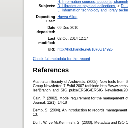
H. Information sources, supports, channel
Subjects:
D. Libraries as physical collections.
>
DL. 
L. Information technology and library tech
Depositing
Havva Alkış
user:
Date
09 Dec 2010
deposited:
Last
02 Oct 2014 12:17
modified:
URI:
http://hdl.handle.net/10760/14926
Check full metadata for this record
References
Australian Society of Archivists. (2005). New tools from 
Group Newsletter. 7 Eylül 2007 tarihinde http://www.archivi
les/Branch_and_SIG_pubs/ERSIG/ERSIG_Newsletter/2005
Cain, P. (2002). Model requirement for the management o
Journal, 12(1), 14-18
Demp, S. (2004). An introduction to records managemen
13.
Duff , W. ve McKemmish, S. (2000). Metadata and ISO C