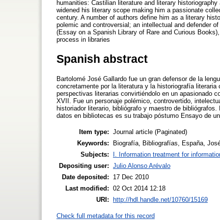
humanities: Castilian literature and literary historiography
widened his literary scope making him a passionate collec
century. A number of authors define him as a literary hist
polemic and controversial; an intellectual and defender of
(Essay on a Spanish Library of Rare and Curious Books),
process in libraries
Spanish abstract
Bartolomé José Gallardo fue un gran defensor de la lengua
concretamente por la literatura y la historiografía literar
perspectivas literarias convirtiéndolo en un apasionado co
XVII. Fue un personaje polémico, controvertido, intelectu
historiador literario, bibliógrafo y maestro de bibliógrafos
datos en bibliotecas es su trabajo póstumo Ensayo de una
Item type:
Journal article (Paginated)
Keywords:
Biografía, Bibliografías, España, Jos
Subjects:
I. Information treatment for informati
Depositing user:
Julio Alonso Arévalo
Date deposited:
17 Dec 2010
Last modified:
02 Oct 2014 12:18
URI:
http://hdl.handle.net/10760/15169
Check full metadata for this record