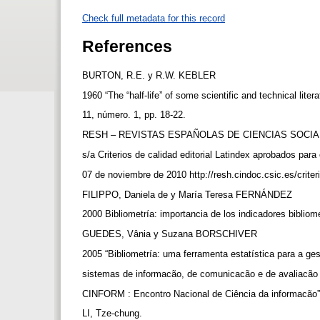
Check full metadata for this record
References
BURTON, R.E. y R.W. KEBLER
1960 “The “half-life” of some scientific and technical li
11, número. 1, pp. 18-22.
RESH – REVISTAS ESPAÑOLAS DE CIENCIAS SOCI
s/a Criterios de calidad editorial Latindex aprobados par
07 de noviembre de 2010 http://resh.cindoc.csic.es/crit
FILIPPO, Daniela de y María Teresa FERNÁNDEZ
2000 Bibliometría: importancia de los indicadores biblio
GUEDES, Vânia y Suzana BORSCHIVER
2005 “Bibliometría: uma ferramenta estatística para a g
sistemas de informacão, de comunicacão e de avaliacão c
CINFORM : Encontro Nacional de Ciência da informacão
LI, Tze-chung.