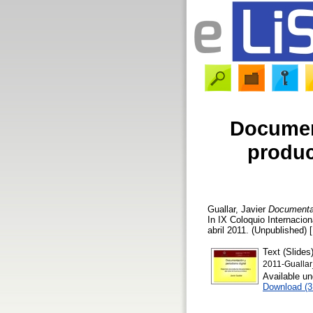
Document
produc
Guallar, Javier
Documentac
In IX Coloquio Internaci
abril 2011. (Unpublished) 
Text (Slides
2011-Gualla
Available u
Download (