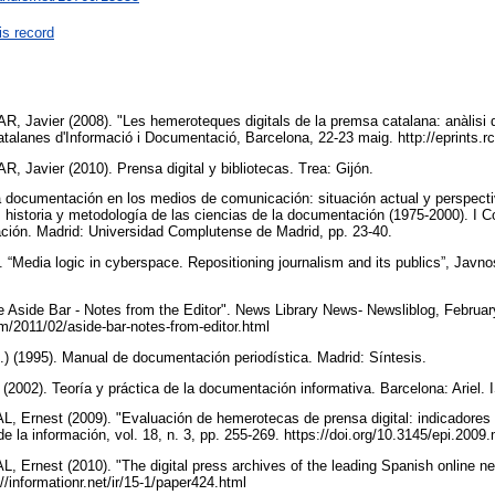
is record
Javier (2008). "Les hemeroteques digitals de la premsa catalana: anàlisi d
atalanes d'Informació i Documentació, Barcelona, 22-23 maig. http://eprints.rc
Javier (2010). Prensa digital y bibliotecas. Trea: Gijón.
 documentación en los medios de comunicación: situación actual y perspecti
, historia y metodología de las ciencias de la documentación (1975-2000). I C
ción. Madrid: Universidad Complutense de Madrid, pp. 23-40.
Media logic in cyberspace. Repositioning journalism and its publics”, Javnost
 Aside Bar - Notes from the Editor". News Library News- Newsliblog, Februar
om/2011/02/aside-bar-notes-from-editor.html
) (1995). Manual de documentación periodística. Madrid: Síntesis.
002). Teoría y práctica de la documentación informativa. Barcelona: Ariel
 Ernest (2009). "Evaluación de hemerotecas de prensa digital: indicadores
 de la información, vol. 18, n. 3, pp. 255-269. https://doi.org/10.3145/epi.200
Ernest (2010). "The digital press archives of the leading Spanish online n
://informationr.net/ir/15-1/paper424.html