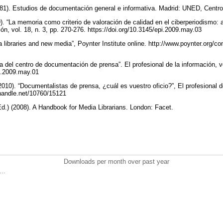
). Estudios de documentación general e informativa. Madrid: UNED, Centr
“La memoria como criterio de valoración de calidad en el ciberperiodismo: 
ión, vol. 18, n. 3, pp. 270-276. https://doi.org/10.3145/epi.2009.may.03
 libraries and new media”, Poynter Institute online. http://www.poynter.org/c
 del centro de documentación de prensa”. El profesional de la información, vo
pi.2009.may.01
). “Documentalistas de prensa, ¿cuál es vuestro oficio?”, El profesional de 
l.handle.net/10760/15121
.) (2008). A Handbook for Media Librarians. London: Facet.
Downloads per month over past year
..