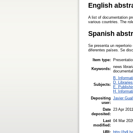
English abstr
A list of documentation p
various countries. The rol
Spanish abst
Se presenta un repertorio
diferentes países. Se dis
Item type:
Presentatio
news librar
Keywords:
documentali
B. Informat
D. Libraries
Subjects:
E. Publishi
H. Informat
Depositing
Javier Gual
user:
Date
23 Apr 201
deposited:
Last
04 Mar 202
modified:
URI:
http://hdl.