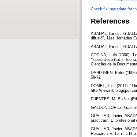
Check full metadata for th
References
ABADAL, Ernest; GUALLAR, 
difusió", 11es Jornades C
ABADAL, Ernest; GUALLAR, 
CODINA, Lluís (2000). “La
Yepes, José (Ed.). Teoría
Ciencias de la Documenta
DAHLGREN, Peter (1996). “
59-72
DOMEL, Julie (2011). "The
http://newslib.blogspot.c
FUENTES, M. Eulàlia (Ed.
GALDÓN-LÓPEZ, Gabriel (2
GUALLAR, Javier; ABADAL,
prácticas”, El profesional
GUALLAR, Javier; ABADAL, 
Research, v. 15, n. 1 http