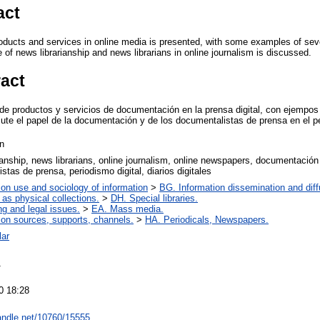
act
roducts and services in online media is presented, with some examples of se
e of news librarianship and news librarians in online journalism is discussed.
ract
 de productos y servicios de documentación en la prensa digital, con ejempos 
cute el papel de la documentación y de los documentalistas de prensa en el pe
n
ianship, news librarians, online journalism, online newspapers, documentación 
stas de prensa, periodismo digital, diarios digitales
ion use and sociology of information
>
BG. Information dissemination and diff
 as physical collections.
>
DH. Special libraries.
ng and legal issues.
>
EA. Mass media.
ion sources, supports, channels.
>
HA. Periodicals, Newspapers.
lar
1
0 18:28
handle.net/10760/15555