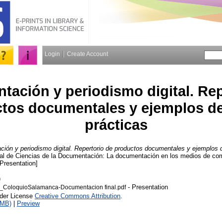
Login
Create Account
ación y periodismo digital. Rep
tos documentales y ejemplos d
prácticas
ión y periodismo digital. Repertorio de productos documentales y ejemplos 
onal de Ciencias de la Documentación: La documentación en los medios de c
[Presentation]
)
- Presentation
r_ColoquioSalamanca-Documentacion final.pdf
nder License
Creative Commons Attribution
.
3MB)
|
Preview