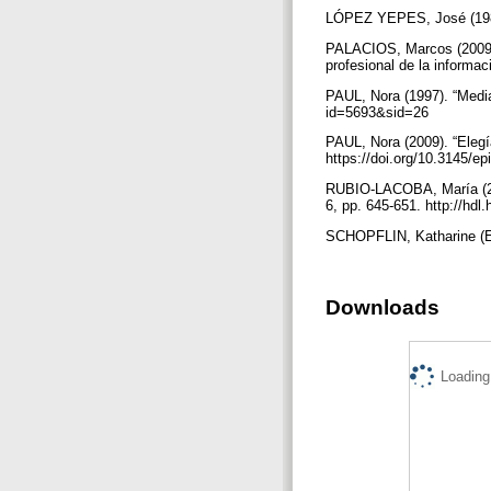
LÓPEZ YEPES, José (1981
PALACIOS, Marcos (2009). 
profesional de la informac
PAUL, Nora (1997). “Media
id=5693&sid=26
PAUL, Nora (2009). “Elegía
https://doi.org/10.3145/e
RUBIO-LACOBA, María (2010
6, pp. 645-651. http://hd
SCHOPFLIN, Katharine (Ed
Downloads
Loading.