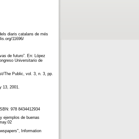
els diaris catalans de més
lis.org/11696/
vas de futuro”. En: López
ongreso Universitario de
/The Public, vol. 3, n. 3, pp.
y 13, 2001.
. ISBN: 978 8434412934
 y ejemplos de buenas
9.may.02
ewspapers", Information