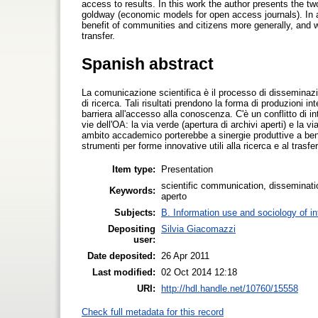
access to results. In this work the author presents the 
goldway (economic models for open access journals). In a
benefit of communities and citizens more generally, and 
transfer.
Spanish abstract
La comunicazione scientifica è il processo di disseminazione 
di ricerca. Tali risultati prendono la forma di produzioni in
barriera all'accesso alla conoscenza. C'è un conflitto di inte
vie dell'OA: la via verde (apertura di archivi aperti) e la 
ambito accademico porterebbe a sinergie produttive a benefi
strumenti per forme innovative utili alla ricerca e al trasfe
Item type:
Presentation
scientific communication, disseminat
Keywords:
aperto
Subjects:
B. Information use and sociology of i
Depositing
Silvia Giacomazzi
user:
Date deposited:
26 Apr 2011
Last modified:
02 Oct 2014 12:18
URI:
http://hdl.handle.net/10760/15558
Check full metadata for this record