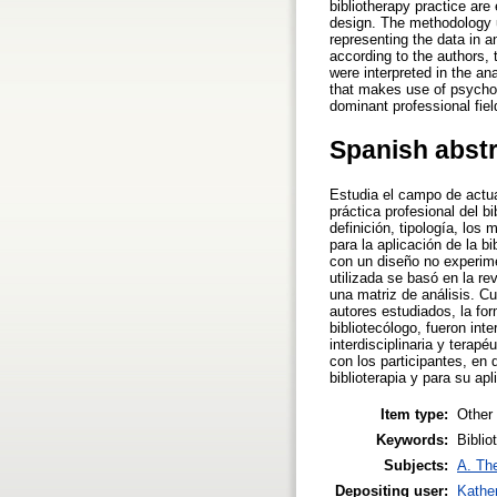
bibliotherapy practice are
design. The methodology u
representing the data in an
according to the authors, 
were interpreted in the ana
that makes use of psycholo
dominant professional fiel
Spanish abst
Estudia el campo de actuac
práctica profesional del b
definición, tipología, los 
para la aplicación de la b
con un diseño no experime
utilizada se basó en la re
una matriz de análisis. Cu
autores estudiados, la for
bibliotecólogo, fueron int
interdisciplinaria y terapé
con los participantes, en
biblioterapia y para su apl
Item type:
Other
Keywords:
Biblio
Subjects:
A. The
Depositing user:
Kathe