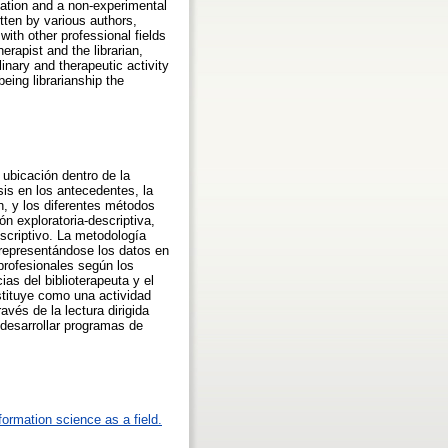
igation and a non-experimental
tten by various authors,
 with other professional fields
erapist and the librarian,
linary and therapeutic activity
eing librarianship the
 ubicación dentro de la
sis en los antecedentes, la
ón, y los diferentes métodos
ón exploratoria-descriptiva,
scriptivo. La metodología
, representándose los datos en
 profesionales según los
as del biblioterapeuta y el
nstituye como una actividad
ravés de la lectura dirigida
 desarrollar programas de
formation science as a field.