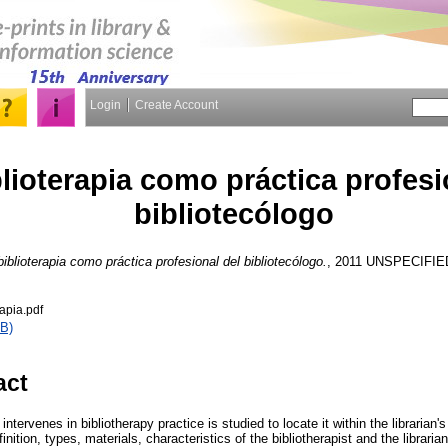
Login
Create Account
lioterapia como práctica profesi
bibliotecólogo
biblioterapia como práctica profesional del bibliotecólogo.
, 2011 UNSPECIFIED
rapia.pdf
B)
act
intervenes in bibliotherapy practice is studied to locate it within the librarian's 
nition, types, materials, characteristics of the bibliotherapist and the libraria