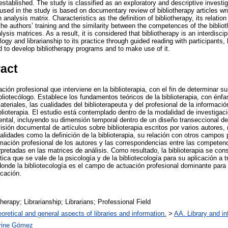
 established. The study is classified as an exploratory and descriptive invest
sed in the study is based on documentary review of bibliotherapy articles wri
 analysis matrix. Characteristics as the definition of bibliotherapy, its relation
the authors’ training and the similarity between the competences of the biblioth
lysis matrices. As a result, it is considered that bibliotherapy is an interdiscip
gy and librarianship to its practice through guided reading with participants, b
d to develop bibliotherapy programs and to make use of it.
ract
ión profesional que interviene en la biblioterapia, con el fin de determinar su
ibliotecólogo. Establece los fundamentos teóricos de la biblioterapia, con énfa
materiales, las cualidades del biblioterapeuta y del profesional de la informaci
iblioterapia. El estudio está contemplado dentro de la modalidad de investigaci
ntal, incluyendo su dimensión temporal dentro de un diseño transeccional de
visión documental de artículos sobre biblioterapia escritos por varios autores
alidades como la definición de la biblioterapia, su relación con otros campos
mación profesional de los autores y las correspondencias entre las competenci
erpretadas en las matrices de análisis. Como resultado, la biblioterapia se co
utica que se vale de la psicología y de la bibliotecología para su aplicación a t
 donde la bibliotecología es el campo de actuación profesional dominante para
icación.
therapy; Librarianship; Librarians; Professional Field
oretical and general aspects of libraries and information.
>
AA. Library and in
rine Gómez