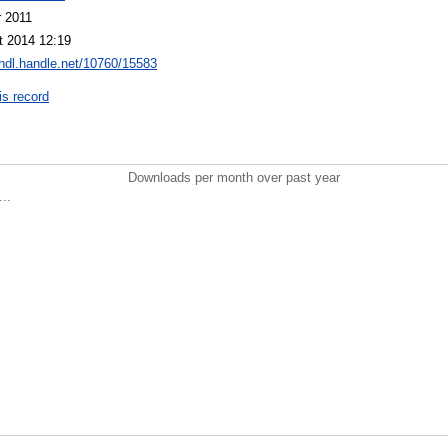
r 2011
t 2014 12:19
/hdl.handle.net/10760/15583
is record
Downloads per month over past year
..