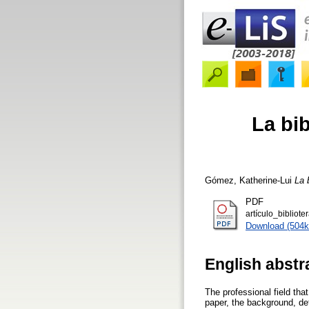
La bib
Gómez, Katherine-Lui
La 
PDF
artículo_bibliote
Download (504k
English abstr
The professional field that 
paper, the background, defi