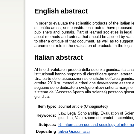
English abstract
In order to evaluate the scientific products of the Italia
scientific areas, some institutional actors have proposed t
publishers and journals. Part of learned societies in lega
about methods and criteria that should be applied by vario
to offer a critique of that document, as well as to suggest
a prominent role in the evaluation of products in the legal 
Italian abstract
Al fine di valutare i prodotti della scienza giuridica italiana
istituzionali hanno proposto di classificare generi letterari
Una parte delle associazioni scientifiche dell’area giuri
ottobre 2010 su metodi e criteri che dovvrebbero essere app
seguono sono dedicate a svolgere rilievi critici a margine d
sistema dell’Accesso Aperto alla scienza) possono giocare
giuridica.
Item type:
Journal article (Unpaginated)
Law, Legal Scholarship, Evaluation of Scient
Keywords:
giuridica, Valutazione dei prodotti scientific
Subjects:
B. Information use and sociology of informa
Depositing
Silvia Giacomazzi