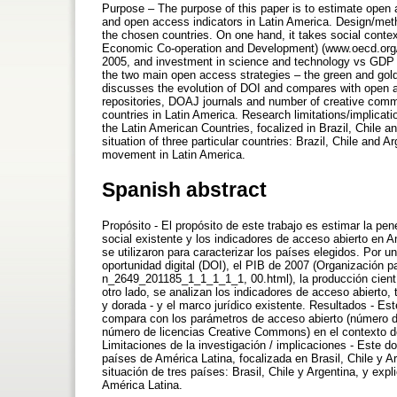
Purpose – The purpose of this paper is to estimate open a
and open access indicators in Latin America. Design/met
the chosen countries. On one hand, it takes social context
Economic Co-operation and Development) (www.oecd.org/
2005, and investment in science and technology vs GDP 2
the two main open access strategies – the green and gold
discusses the evolution of DOI and compares with open a
repositories, DOAJ journals and number of creative common
countries in Latin America. Research limitations/implicat
the Latin American Countries, focalized in Brazil, Chile a
situation of three particular countries: Brazil, Chile and 
movement in Latin America.
Spanish abstract
Propósito - El propósito de este trabajo es estimar la pen
social existente y los indicadores de acceso abierto en 
se utilizaron para caracterizar los países elegidos. Por 
oportunidad digital (DOI), el PIB de 2007 (Organización 
n_2649_201185_1_1_1_1_1, 00.html), la producción científ
otro lado, se analizan los indicadores de acceso abierto,
y dorada - y el marco jurídico existente. Resultados - Est
compara con los parámetros de acceso abierto (número de 
número de licencias Creative Commons) en el contexto de 
Limitaciones de la investigación / implicaciones - Este 
países de América Latina, focalizada en Brasil, Chile y A
situación de tres países: Brasil, Chile y Argentina, y ex
América Latina.