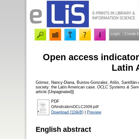
Login
Create 
Open access indicator
Latin
Gómez, Nancy-Diana
,
Bustos-Gonzalez, Atilio
,
Santillán-
society: the Latin American case.
OCLC Systems & Services
article (Unpaginated)]
PDF
OAindicatorsOCLC2009.pdf
Download (116kB)
|
Preview
English abstract