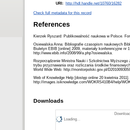
URI:
http://hdl.handle.net/10760/16282
Check full metadata for this record
References
Kierzek Ryszard: Publikowalność naukowa w Polsce. For
Osiewalska Anna: Bibliografie czasopism naukowych Bibli
Biuletyn EBIB [online] 2009, materiały konferencyjne nr
http://www.ebib.info/2008/99/a.php?osiewalska.
Rozporządzenie Ministra Nauki i Szkolnictwa Wyższego z
trybu przyznawania oraz rozliczania środków finansowych
World Wide Web: http://monitorpolski.gov.pl/D20100930
Web of Knowledge Help [dostęp online 20 kwietnia 2011
http://images.isiknowledge.com/WOKRS410B4/help/WO
Downloads
Download
Loading...