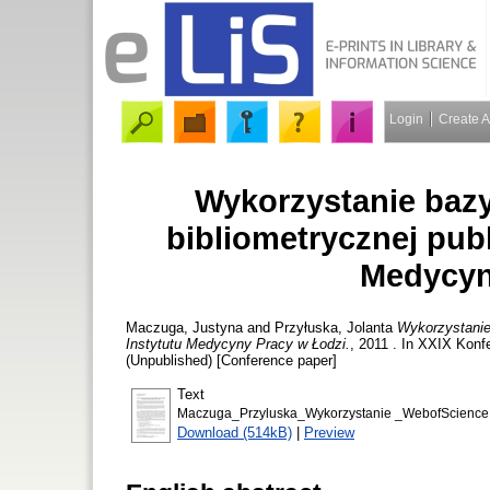
Login
Create 
Wykorzystanie bazy
bibliometrycznej pub
Medycyn
Maczuga, Justyna
and
Przyłuska, Jolanta
Wykorzystanie
Instytutu Medycyny Pracy w Łodzi.
, 2011 . In XXIX Kon
(Unpublished) [Conference paper]
Text
Maczuga_Przyluska_Wykorzystanie _WebofScience
Download (514kB)
|
Preview