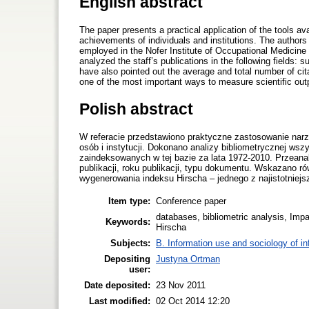
English abstract
The paper presents a practical application of the tools av
achievements of individuals and institutions. The authors 
employed in the Nofer Institute of Occupational Medicine
analyzed the staff’s publications in the following fields:
have also pointed out the average and total number of cita
one of the most important ways to measure scientific out
Polish abstract
W referacie przedstawiono praktyczne zastosowanie na
osób i instytucji. Dokonano analizy bibliometrycznej ws
zaindeksowanych w tej bazie za lata 1972-2010. Przeana
publikacji, roku publikacji, typu dokumentu. Wskazano ró
wygenerowania indeksu Hirscha – jednego z najistotnie
Item type:
Conference paper
databases, bibliometric analysis, Imp
Keywords:
Hirscha
Subjects:
B. Information use and sociology of in
Depositing
Justyna Ortman
user:
Date deposited:
23 Nov 2011
Last modified:
02 Oct 2014 12:20