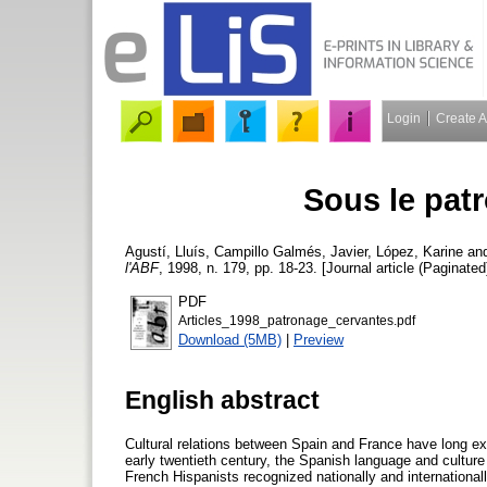
Login
Create 
Sous le pat
Agustí, Lluís
,
Campillo Galmés, Javier
,
López, Karine
an
l'ABF
, 1998, n. 179, pp. 18-23. [Journal article (Paginated
PDF
Articles_1998_patronage_cervantes.pdf
Download (5MB)
|
Preview
English abstract
Cultural relations between Spain and France have long exi
early twentieth century, the Spanish language and cultur
French Hispanists recognized nationally and international