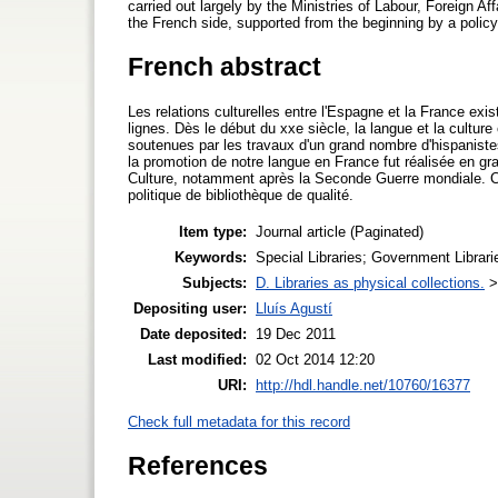
carried out largely by the Ministries of Labour, Foreign Aff
the French side, supported from the beginning by a policy o
French abstract
Les relations culturelles entre l'Espagne et la France exis
lignes. Dès le début du xxe siècle, la langue et la cultur
soutenues par les travaux d'un grand nombre d'hispanistes
la promotion de notre langue en France fut réalisée en gra
Culture, notamment après la Seconde Guerre mondiale. Cet
politique de bibliothèque de qualité.
Item type:
Journal article (Paginated)
Keywords:
Special Libraries; Government Librarie
Subjects:
D. Libraries as physical collections.
Depositing user:
Lluís Agustí
Date deposited:
19 Dec 2011
Last modified:
02 Oct 2014 12:20
URI:
http://hdl.handle.net/10760/16377
Check full metadata for this record
References