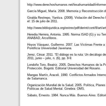
http://www.derechoshumanos.net/lesahumanidad/infor
García Miguel, María. 2008. Memoria y Reconstrucción d
Giralda Restrepo, Yanitza. (2008). Violación del Derecho
el: 15 de julio de 2011.
http://www.bibliojuridica.org/estrev/pdf/derint/cont/8/art/a
Heredia Herrera, Antonia. 1995. Norma ISAD (G) y su Termi
ANABAD, Arco/libros.
Hoyos Vásquez, Guillermo. 2007. Las Víctimas Frente a l
Pontificia Universidad Javeriana.
Jerez, César. 2011. “El diálogo es la ruta: Un decálogo 
2011, junio – julio, n. (6), pp. 8-9.
Londoño Toro, Beatriz. 2005. Derechos Humanos de la 
Protección. Bogotá: Editorial Universidad del Rosario.
Mangas Martín, Araceli. 1990. Conflictos Armados Intern
de Salamanca.
Organización Mundial de la Salud. 2005. Política, Plane
Políticas de Salud Mental. Ginebra: OMS.
Sábato, Ernesto. 1984. Nunca Más. Buenos Aires: Edit