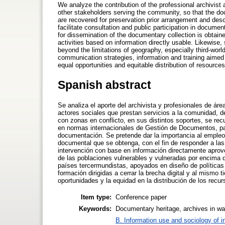
We analyze the contribution of the professional archivis
other stakeholders serving the community, so that the docu
are recovered for preservation prior arrangement and des
facilitate consultation and public participation in docume
for dissemination of the documentary collection is obtaine
activities based on information directly usable. Likewise,
beyond the limitations of geography, especially third-worl
communication strategies, information and training aimed at
equal opportunities and equitable distribution of resources
Spanish abstract
Se analiza el aporte del archivista y profesionales de área
actores sociales que prestan servicios a la comunidad,
con zonas en conflicto, en sus distintos soportes, se re
en normas internacionales de Gestión de Documentos, para 
documentación. Se pretende dar la importancia al empleo
documental que se obtenga, con el fin de responder a la
intervención con base en información directamente aprove
de las poblaciones vulnerables y vulneradas por encima d
países tercermundistas, apoyados en diseño de políticas
formación dirigidas a cerrar la brecha digital y al mismo 
oportunidades y la equidad en la distribución de los recur
Item type:
Conference paper
Keywords:
Documentary heritage, archives in wa
B. Information use and sociology of i