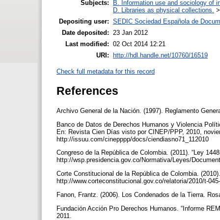
Subjects:
B. Information use and sociology of i
D. Libraries as physical collections.
Depositing user:
SEDIC Sociedad Española de Docume
Date deposited:
23 Jan 2012
Last modified:
02 Oct 2014 12:21
URI:
http://hdl.handle.net/10760/16519
Check full metadata for this record
References
Archivo General de la Nación. (1997). Reglamento Gener
Banco de Datos de Derechos Humanos y Violencia Política 
En: Revista Cien Días visto por CINEP/PPP, 2010, noviemb
http://issuu.com/cinepppp/docs/ciendiasno71_112010
Congreso de la República de Colombia. (2011). “Ley 1448 
http://wsp.presidencia.gov.co/Normativa/Leyes/Documen
Corte Constitucional de la República de Colombia. (2010)
http://www.corteconstitucional.gov.co/relatoria/2010/t-04
Fanon, Frantz. (2006). Los Condenados de la Tierra. Rosar
Fundación Acción Pro Derechos Humanos. “Informe REMHI 
2011.