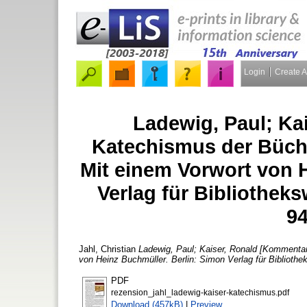
Login
Create 
Ladewig, Paul; Ka
Katechismus der Bücher
Mit einem Vorwort von 
Verlag für Bibliotheks
94
Jahl, Christian
Ladewig, Paul; Kaiser, Ronald [Kommentar
von Heinz Buchmüller. Berlin: Simon Verlag für Biblioth
PDF
rezension_jahl_ladewig-kaiser-katechismus.pdf
Download (457kB)
|
Preview