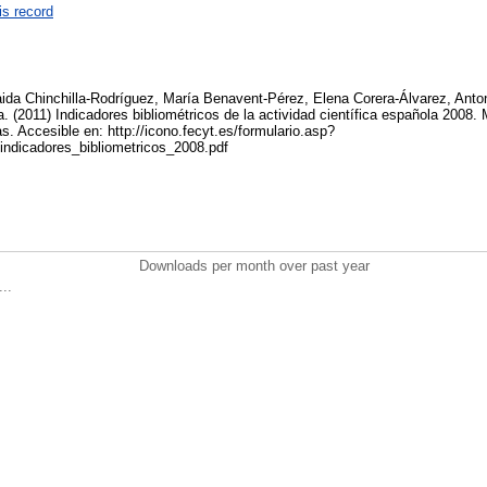
is record
ida Chinchilla-Rodríguez, María Benavent-Pérez, Elena Corera-Álvarez, Anto
(2011) Indicadores bibliométricos de la actividad científica española 2008
s. Accesible en: http://icono.fecyt.es/formulario.asp?
indicadores_bibliometricos_2008.pdf
Downloads per month over past year
..