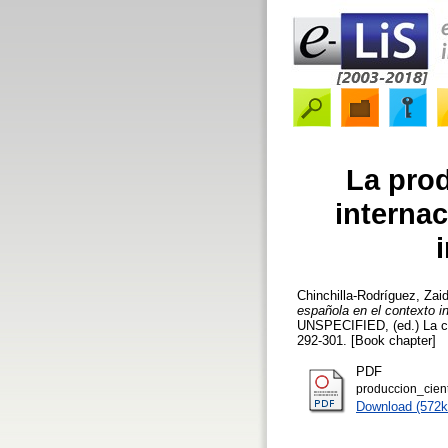
La prod
internac
Chinchilla-Rodríguez, Zai
española en el contexto in
UNSPECIFIED, (ed.) La con
292-301. [Book chapter]
PDF
produccion_cien
Download (572k