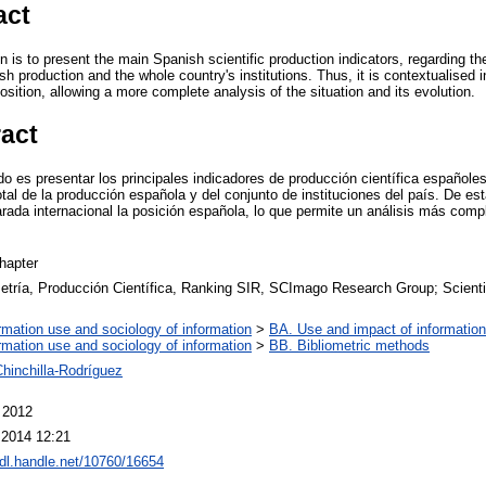
act
n is to present the main Spanish scientific production indicators, regarding the
nish production and the whole country's institutions. Thus, it is contextualised 
sition, allowing a more complete analysis of the situation and its evolution.
ract
do es presentar los principales indicadores de producción científica españoles
 total de la producción española y del conjunto de instituciones del país. De e
ada internacional la posición española, lo que permite un análisis más compl
hapter
etría, Producción Científica, Ranking SIR, SCImago Research Group; Scientifi
rmation use and sociology of information
>
BA. Use and impact of information
rmation use and sociology of information
>
BB. Bibliometric methods
hinchilla-Rodríguez
 2012
 2014 12:21
hdl.handle.net/10760/16654