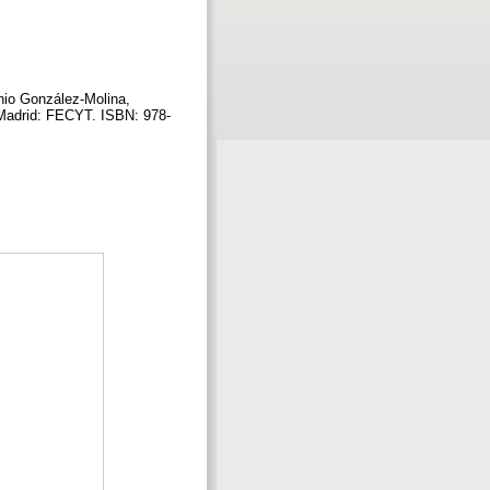
nio González-Molina,
. Madrid: FECYT. ISBN: 978-