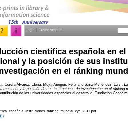
Login
Create Account
ucción científica española en el
ional y la posición de sus instit
investigación en el ránking mund
da
,
Corera-Álvarez, Elena
,
Moya-Anegón, Félix
and
Sanz-Menéndez, Luis
.
La
ternacional y la posición de sus instituciones de investigación en el ránking 
tribución de las universidades españolas al desarrollo. Fundación Conocimie
tifica_española_instituciones_ranking_mundial_cyd_2011.pdf
B)