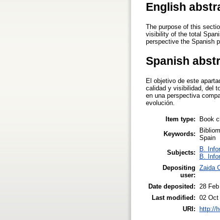
English abstr
The purpose of this sectio
visibility of the total Spa
perspective the Spanish po
Spanish abst
El objetivo de este aparta
calidad y visibilidad, del
en una perspectiva compar
evolución.
Item type:
Book c
Bibliom
Keywords:
Spain
B. Info
Subjects:
B. Info
Depositing
Zaida C
user:
Date deposited:
28 Feb
Last modified:
02 Oct
URI:
http://