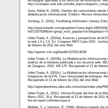
tecnologías aplicadas a los servicios de información. Rec
http://xcoloquio.unet.edu.ve/index.php/xcoloquio/x_coloq
Sixta, Adrián R. (2005). Gestión del conocimiento desde l
alfabetización informacional. Enl@ce: Revista Venezolana
Sontang, G. (2011). Facilitating Information Literacy Ed
http://www.linkedin.com/groupItem?view=&gid=185016
fe572337839f&trk=group_most_popular-0-b-ttl&gobac
Uribe-Tirado, A. (2010a). Avances y perspectivas de ALF
la web 1.0 y 2.0. En: Congreso INFO Cuba 2010 - Institut
de febrero de 2011 del sitio Web:
http://eprints.rclis.org/handle/10760/14638
Uribe-Tirado, A. (2010b). La Alfabetización Informaciona
análisis de la literatura publicada y los recursos web. 
de Zaragoza. 2010, 165-176. Recuperado el 21 de febrero 
Uribe-Tirado, A. (2010c). La Alfabetización Informacional
Integración de ALFIN. Caso Universidad de Antioquia. Revi
Recuperado el 21 de febrero de 2011 del sitio Web:
http://aprendeenlinea.udea.edu.co/revistas/index.php/RIB
Uribe-Tirado, A. (2011). Informe-Estado del Arte de la Al
Marzo 2011. 26 p. Recuperado el 21 de febrero de 2011 del 
the-art-report-colombia-espa-ol
Webber, S. y Johnston, B. (2006). Working towards the inf