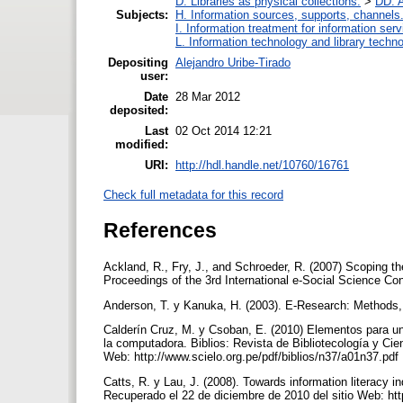
D. Libraries as physical collections.
>
DD. A
Subjects:
H. Information sources, supports, channels
I. Information treatment for information ser
L. Information technology and library techn
Depositing
Alejandro Uribe-Tirado
user:
Date
28 Mar 2012
deposited:
Last
02 Oct 2014 12:21
modified:
URI:
http://hdl.handle.net/10760/16761
Check full metadata for this record
References
Ackland, R., Fry, J., and Schroeder, R. (2007) Scoping t
Proceedings of the 3rd International e-Social Science Co
Anderson, T. y Kanuka, H. (2003). E-Research: Methods,
Calderín Cruz, M. y Csoban, E. (2010) Elementos para un 
la computadora. Biblios: Revista de Bibliotecología y Cien
Web: http://www.scielo.org.pe/pdf/biblios/n37/a01n37.pdf
Catts, R. y Lau, J. (2008). Towards information literacy
Recuperado el 22 de diciembre de 2010 del sitio Web: h