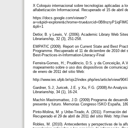
X Coloquio internacional sobre tecnologías aplicadas a lo
alfabetización Informacional. Recuperado el 15 de abril d
https://docs.google.com/viewer?
a=v&pid=explorer&chrome=true&srcid=0B8nzryP1i
&pli=1
Detlor, B. y Lewis, V. (2006). Academic Library Web Site
Librarianship, 32 (3), 251-258.
EMPATIC (2009). Report on Current State and Best Practi
Programme. Recuperado el 11 de diciembre de 2010 del si
Best-Practices-in-Information-Literacy-Final
Ferreira-Gomes, H.; Prudêncio, D.S. y da Conceição, A.V
mapeamento sobre o uso dos dispositivos de comunicaçã
de enero de 2011 del sitio Web:
http://www.ies.ufpb.br/ojs2/index.php/ies/article/view/90
Gardner, S.J; Juricek, J.E. y Xu, F.G. (2008) An Analys
Librarianship, 34 (1), 16-24.
Machín Mastromatteo, J.D. (2009) Programa de desarrollo
presente y futuro. Memorias Congreso ISKO España, 18
Pinto-Molina, M. y Uribe-Tirado, A. (2011). Formación del
Recuperado el 29 de abril de 2011 del sitio Web: http://w
Robles, M. (2010). Antecedentes y perspectivas de la alf