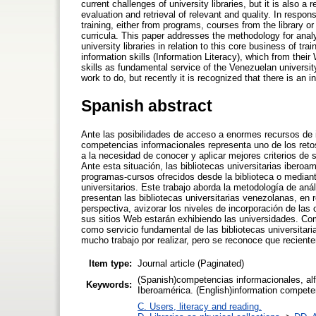
current challenges of university libraries, but it is also a
evaluation and retrieval of relevant and quality. In respon
training, either from programs, courses from the library or
curricula. This paper addresses the methodology for anal
university libraries in relation to this core business of tr
information skills (Information Literacy), which from their W
skills as fundamental service of the Venezuelan universi
work to do, but recently it is recognized that there is an i
Spanish abstract
Ante las posibilidades de acceso a enormes recursos de in
competencias informacionales representa uno de los retos
a la necesidad de conocer y aplicar mejores criterios de 
Ante esta situación, las bibliotecas universitarias iber
programas-cursos ofrecidos desde la biblioteca o mediante
universitarios. Este trabajo aborda la metodología de aná
presentan las bibliotecas universitarias venezolanas, en 
perspectiva, avizorar los niveles de incorporación de la
sus sitios Web estarán exhibiendo las universidades. C
como servicio fundamental de las bibliotecas universita
mucho trabajo por realizar, pero se reconoce que recient
Item type:
Journal article (Paginated)
(Spanish)competencias informacionales, alfa
Keywords:
Iberoamérica. (English)information competenc
C. Users, literacy and reading.