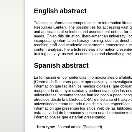
English abstract
Training in information competencies or information litera
Resources Center). The possibilities for accessing vast qu
and application of selection and assessment criteria for re
needs. Given this situation, Ibero-American university li
incorporating information literacy training, such as direct 
teaching staff and academic departments concerning curricu
content analysis, the article reviews information presente
training activity, as well as describing and classifying t
Spanish abstract
La formación en competencias informacionales o alfabetiz
(Centros de Recursos para el aprendizaje y la investigac
información que facilitan los medios digitales, que obliga
recuperar la de mayor calidad y pertinencia según las ne
universitarias iberoamericanas han ido poco a poco inco
ofrecidos desde la biblioteca-CRAI o mediante el trabajo 
universidades como un todo o en disciplinas específicas. 
información que presentan los sitios Web de las bibliote
esta actividad de formación y genera una descripción y c
informacionales que estarían presentando.
Item type:
Journal article (Paginated)