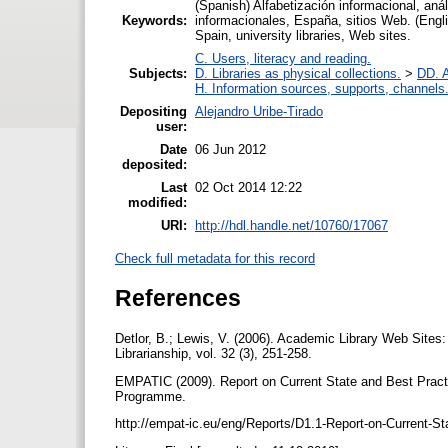
(Spanish) Alfabetización informacional, anál
Keywords:
informacionales, España, sitios Web. (Engli
Spain, university libraries, Web sites.
C. Users, literacy and reading.
Subjects:
D. Libraries as physical collections.
>
DD. A
H. Information sources, supports, channels
Depositing
Alejandro Uribe-Tirado
user:
Date
06 Jun 2012
deposited:
Last
02 Oct 2014 12:22
modified:
URI:
http://hdl.handle.net/10760/17067
Check full metadata for this record
References
Detlor, B.; Lewis, V. (2006). Academic Library Web Sites
Librarianship, vol. 32 (3), 251-258.
EMPATIC (2009). Report on Current State and Best Practi
Programme.
http://empat-ic.eu/eng/Reports/D1.1-Report-on-Current-St