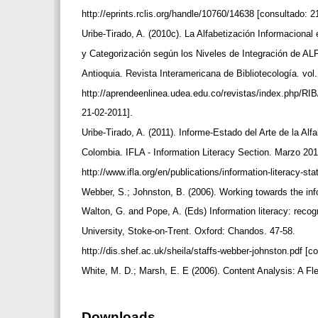
http://eprints.rclis.org/handle/10760/14638 [consultado: 
Uribe-Tirado, A. (2010c). La Alfabetización Informacional
y Categorización según los Niveles de Integración de A
Antioquia. Revista Interamericana de Bibliotecología. vol.
http://aprendeenlinea.udea.edu.co/revistas/index.php/RIB
21-02-2011].
Uribe-Tirado, A. (2011). Informe-Estado del Arte de la Al
Colombia. IFLA - Information Literacy Section. Marzo 20
http://www.ifla.org/en/publications/information-literacy-st
Webber, S.; Johnston, B. (2006). Working towards the info
Walton, G. and Pope, A. (Eds) Information literacy: recog
University, Stoke-on-Trent. Oxford: Chandos. 47-58.
http://dis.shef.ac.uk/sheila/staffs-webber-johnston.pdf [
White, M. D.; Marsh, E. E (2006). Content Analysis: A Fle
Downloads