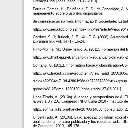
Literacy-Final [consultado: 11-12-2010].
Ferreira-Gomes, H.; Prudêncio, D. S.; da Conceição, A. V
mapeamento sobre o uso dos dispositivos
de comunicação na web. Informação & Sociedade: Estudos
http://www.ies.ufpb.br/ojs2/index.php/ies/article/view/90
Gardner, S. J; Juricek, J. E.; Xu, F. G. (2008). An Anal
Librarianship, vol. 34 (1), 16-24.
Pinto-Molina, M.; Uribe-Tirado, A. (2011). Formación del 
http://www.thinkepi.net/anuario-thinkepi/anuario-thinkepi
Sontang, G. (2011). Information literacy classification-Co
http://www.linkedin.com/groupItem?view=&gid=18501
&qid=b59f064e-713d-4286-b98d-fe572337839f&trk=group_
goback=% 2Egmp_1850160 [consultado: 27-03-2011].
Uribe-Tirado, A. (2010a). Avances y perspectivas de ALF
la web 1.0 y 2.0. Congreso INFO Cuba 2010 - Instituto de
http://eprints.rclis.org/handle/10760/14638 [consultado: 
Uribe-Tirado, A. (2010b). La Alfabetización Informaciona
análisis de la literatura publicada y los recursos web. 
de Zaragoza. 2010, 165-176.