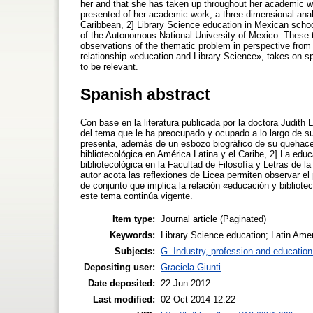
her and that she has taken up throughout her academic wor
presented of her academic work, a three-dimensional anal
Caribbean, 2] Library Science education in Mexican schoo
of the Autonomous National University of Mexico. These t
observations of the thematic problem in perspective from t
relationship «education and Library Science», takes on sp
to be relevant.
Spanish abstract
Con base en la literatura publicada por la doctora Judith 
del tema que le ha preocupado y ocupado a lo largo de su 
presenta, además de un esbozo biográfico de su quehacer
bibliotecológica en América Latina y el Caribe, 2] La edu
bibliotecológica en la Facultad de Filosofía y Letras de
autor acota las reflexiones de Licea permiten observar el 
de conjunto que implica la relación «educación y bibliote
este tema continúa vigente.
Item type:
Journal article (Paginated)
Keywords:
Library Science education; Latin Amer
Subjects:
G. Industry, profession and education
Depositing user:
Graciela Giunti
Date deposited:
22 Jun 2012
Last modified:
02 Oct 2014 12:22