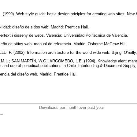
1999). Web style guide: basic design priciples for creating web sites. New 
lidad: diseño de sitios web. Madrid: Prentice Hall.
ertext i disseny de webs. Valencia: Universidad Politécnica de Valencia.
eño de sitios web: manual de referencia. Madrid: Osborne McGraw-Hill.
P. (2002). Information architecture for the world wide web. Bijing: O’reilly
M.L.; SAN MARTÍN, W.G.; ARGOMEDO, L.E. (1994). Knowledge alert: mana
n and use of periodical publications in Chile. Interlending & Document Supply, 
iencia del diseño web. Madrid: Prentice Hall.
Downloads per month over past year
..