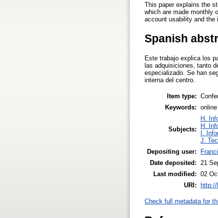
This paper explains the st
which are made monthly on
account usability and the 
Spanish abst
Este trabajo explica los 
las adquisiciones, tanto
especializado. Se han seg
interna del centro.
Item type:
Confe
Keywords:
online
H. Inf
H. Inf
Subjects:
I. Inf
J. Tec
Depositing user:
Franc
Date deposited:
21 Se
Last modified:
02 Oc
URI:
http:/
Check full metadata for th