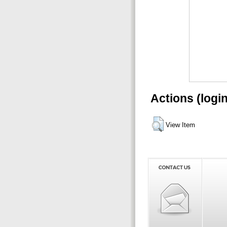
Actions (logi
View Item