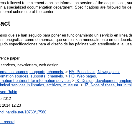
eps followed to implement a online information service of the acquisitions, s
 a specialized documentation department. Specifications are followed for de
internal coherence of the center.
ract
pasos que se han seguido para poner en funcionamiento un servicio en línea de
 de monografías como de normas, que se realizan mensualmente en un depar
uido especificaciones para el diseño de las páginas web atendiendo a la ‘usab
rence paper
 services, newsletters, web design
ormation sources, supports, channels.
>
HA. Periodicals, Newspapers.
ormation sources, supports, channels.
>
HQ. Web pages.
ormation treatment for information services
>
IK. Design, development, imple
hnical services in libraries, archives, museum.
>
JZ. None of these, but in thi
isco Rubio
p 2012
t 2014 12:23
/hdl.handle.net/10760/17586
is record