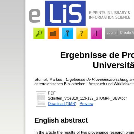
Login
Create 
Ergebnisse de Pr
Universit
Stumpf, Markus
.
Ergebnisse de Provenienzforschung an d
österreichischen Bibliotheken : Anspruch und Wirklichkei
PDF
Schriften_VOeB10_113-132_STUMPF_UBW.pdf
Download (1MB)
|
Preview
English abstract
In the article the results of two provenance research pro