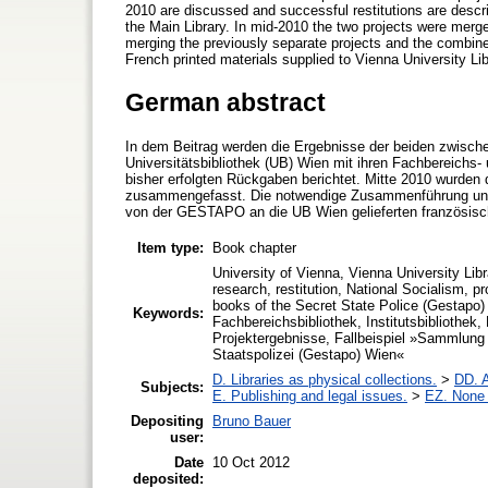
2010 are discussed and successful restitutions are descr
the Main Library. In mid-2010 the two projects were merge
merging the previously separate projects and the combine
French printed materials supplied to Vienna University 
German abstract
In dem Beitrag werden die Ergebnisse der beiden zwisch
Universitätsbibliothek (UB) Wien mit ihren Fachbereichs- u
bisher erfolgten Rückgaben berichtet. Mitte 2010 wurden 
zusammengefasst. Die notwendige Zusammenführung und
von der GESTAPO an die UB Wien gelieferten französische
Item type:
Book chapter
University of Vienna, Vienna University Libr
research, restitution, National Socialism, 
books of the Secret State Police (Gestapo) 
Keywords:
Fachbereichsbibliothek, Institutsbibliothek
Projektergebnisse, Fallbeispiel »Sammlung
Staatspolizei (Gestapo) Wien«
D. Libraries as physical collections.
>
DD. A
Subjects:
E. Publishing and legal issues.
>
EZ. None o
Depositing
Bruno Bauer
user:
Date
10 Oct 2012
deposited: