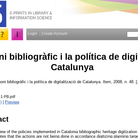
Login
Create Account
i bibliogràfic i la política de dig
Catalunya
oni bibliogràfic i la política de digitalització de Catalunya.
Item
, 2008, n. 48. [
1-PB.pdf
)
|
Preview
act
ew of the policies implemented in Catalonia bibliographic heritage digitization b
notes that the actions are not being done in accordance digitizing planning targ