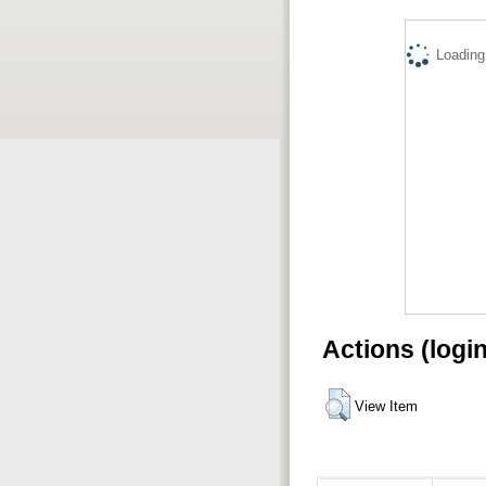
Loading.
Actions (logi
View Item