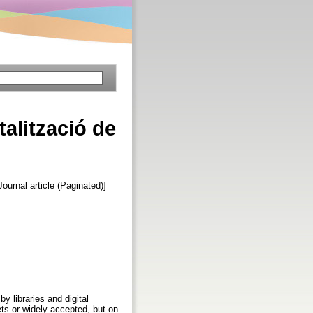
italització de
Journal article (Paginated)]
y libraries and digital
ets or widely accepted, but on