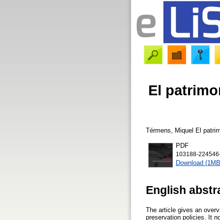
El patrimon
Térmens, Miquel
El patrim
PDF
103188-224546-
Download (1MB
English abstr
The article gives an overvi
preservation policies. It 