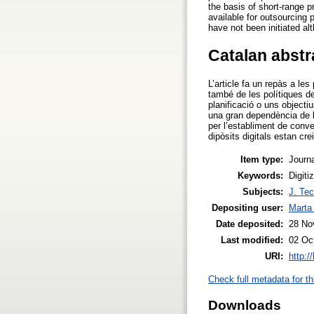
the basis of short-range p
available for outsourcing 
have not been initiated al
Catalan abstr
L’article fa un repàs a les
també de les polítiques de
planificació o uns object
una gran dependència de l
per l’establiment de conve
dipòsits digitals estan 
Item type:
Journa
Keywords:
Digiti
Subjects:
J. Tec
Depositing user:
Marta
Date deposited:
28 No
Last modified:
02 Oc
URI:
http:/
Check full metadata for th
Downloads