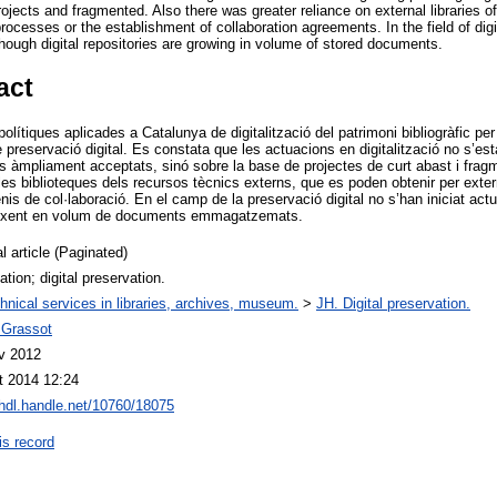
rojects and fragmented. Also there was greater reliance on external libraries o
processes or the establishment of collaboration agreements. In the field of digit
though digital repositories are growing in volume of stored documents.
act
 polítiques aplicades a Catalunya de digitalització del patrimoni bibliogràfic per
 preservació digital. Es constata que les actuacions en digitalització no s’es
ius àmpliament acceptats, sinó sobre la base de projectes de curt abast i fra
es biblioteques dels recursos tècnics externs, que es poden obtenir per exter
nis de col·laboració. En el camp de la preservació digital no s’han iniciat act
creixent en volum de documents emmagatzemats.
l article (Paginated)
zation; digital preservation.
hnical services in libraries, archives, museum.
>
JH. Digital preservation.
 Grassot
v 2012
t 2014 12:24
/hdl.handle.net/10760/18075
is record