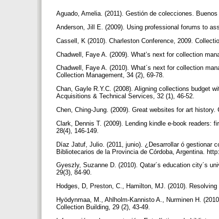
Aguado, Amelia. (2011). Gestión de colecciones. Buenos
Anderson, Jill E. (2009). Using professional forums to ass
Cassell, K (2010). Charleston Conference, 2009. Collectio
Chadwell, Faye A. (2009). What’s next for collection m
Chadwell, Faye A. (2010). What´s next for collection m
Collection Management, 34 (2), 69-78.
Chan, Gayle R.Y.C. (2008). Aligning collections budget wi
Acquisitions & Technical Services, 32 (1), 46-52.
Chen, Ching-Jung. (2009). Great websites for art history. 
Clark, Dennis T. (2009). Lending kindle e-book readers: fi
28(4), 146-149.
Díaz Jatuf, Julio. (2011, junio). ¿Desarrollar ó gestionar
Bibliotecarios de la Provincia de Córdoba, Argentina. ht
Gyeszly, Suzanne D. (2010). Qatar´s education city´s unive
29(3), 84-90.
Hodges, D, Preston, C., Hamilton, MJ. (2010). Resolving
Hyödynmaa, M., Ahlholm-Kannisto A., Nurminen H. (2010). 
Collection Building, 29 (2), 43-49.