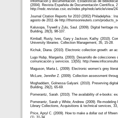
Información y documentación. Estadísticas de bibliotec
(2004). Revista Española de Documentación Científica, 2
http://redc.revistas.csic.es/index.php/redc/article/view/2
Journal Citation Reports for 2010 (2002) Philadelphia : In
agosto de 2011 de http://thomsonreuters.com/products_se
Kalusopa, Trywell y Zulu, Saul. (2009). Digital heritage 
Building, 28(3), 98-107.
Kimball, Rusty, Ives, Gary y Jackson, Kathy. (2010). Co
University libraries. Collection Management, 35, 15-28.
Kichuk, Diana. (2010). Electronic collection growth: an ac
Lugo Hubp, Margarita. (2003). Desarrollo de colecciones di
comunicación y servicios. 13(55). http://www.infoconsu
Maguson, Marta L. (2009). Electronic women’s grey literatu
McLure, Jennifer Z. (2009). Collection assessment throu
Moghaddam, Golnessa Galyani. (2010). Preserving digital 
Building, 29(2), 65-69.
Pomerantz, Sarah. (2010). The availability of e-books: ex
Pomerantz, Sarah y White, Andrew. (2009). Re-modeling ILS 
Library Collections, Acquisitions & technical services, 33
Price, Apryl C. (2009). How to make a dollar out of fifteen
(1), 31-34.