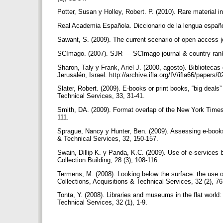
Potter, Susan y Holley, Robert. P. (2010). Rare material in
Real Academia Española. Diccionario de la lengua españo
Sawant, S. (2009). The current scenario of open access jou
SCImago. (2007). SJR — SCImago journal & country rank
Sharon, Taly y Frank, Ariel J. (2000, agosto). Biblioteca
Jerusalén, Israel. http://archive.ifla.org/IV/ifla66/papers
Slater, Robert. (2009). E-books or print books, “big deals
Technical Services, 33, 31-41.
Smith, DA. (2009). Format overlap of the New York Times
111.
Sprague, Nancy y Hunter, Ben. (2009). Assessing e-books: 
& Technical Services, 32, 150-157.
Swain, Dillip K. y Panda, K.C. (2009). Use of e-services 
Collection Building, 28 (3), 108-116.
Termens, M. (2008). Looking below the surface: the use of
Collections, Acquisitions & Technical Services, 32 (2), 7
Tonta, Y. (2008). Libraries and museums in the flat world:
Technical Services, 32 (1), 1-9.