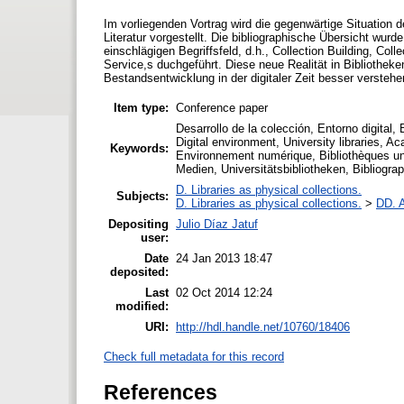
Im vorliegenden Vortrag wird die gegenwärtige Situation
Literatur vorgestellt. Die bibliographische Übersicht wurd
einschlägigen Begriffsfeld, d.h., Collection Building, Col
Service,s duchgeführt. Diese neue Realität in Bibliotheke
Bestandsentwicklung in der digitaler Zeit besser versteh
Item type:
Conference paper
Desarrollo de la colección, Entorno digital, 
Digital environment, University libraries, A
Keywords:
Environnement numérique, Bibliothèques uni
Medien, Universitätsbibliotheken, Bibliogra
D. Libraries as physical collections.
Subjects:
D. Libraries as physical collections.
>
DD. A
Depositing
Julio Díaz Jatuf
user:
Date
24 Jan 2013 18:47
deposited:
Last
02 Oct 2014 12:24
modified:
URI:
http://hdl.handle.net/10760/18406
Check full metadata for this record
References