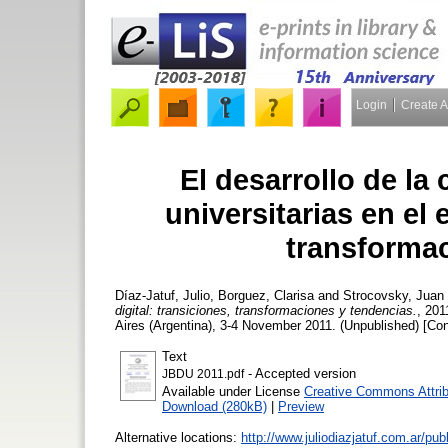
Login
Create 
El desarrollo de la 
universitarias en el 
transforma
Díaz-Jatuf, Julio
,
Borguez, Clarisa
and
Strocovsky, Juan
digital: transiciones, transformaciones y tendencias.
, 201
Aires (Argentina), 3-4 November 2011. (Unpublished) [Co
Text
- Accepted version
JBDU 2011.pdf
Available under License
Creative Commons Attrib
Download (280kB)
|
Preview
Alternative locations:
http://www.juliodiazjatuf.com.ar/p