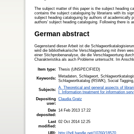
The subject matter of this paper is the subject heading ca
contains the subject cataloguing by librarians with its si
subject heading cataloguing by authors of academically pu
authors' subject heading cataloguing. Following there is 
German abstract
Gegenstand dieser Arbeit ist die Schlagwortkatalogisieru
wird die bibliothekarische Verschlagwortung mit ihren wes
einer Stichprobenanalyse, die die Verschlagwortung durc
Charakteristika als auch Probleme untersucht. Im Anschl
Item type:
Thesis (UNSPECIFIED)
Metadaten, Schlagwort, Schlagwortkatalogi
Keywords:
Schlagwortkatalog (RSWK), Social Tagging, 
A. Theoretical and general aspects of librar
Subjects:
I. Information treatment for information ser
Depositing
Claudia Gratz
user:
Date
14 Feb 2013 17:22
deposited:
Last
02 Oct 2014 12:25
modified:
URI:
http://hdl.handle.net/10760/18570