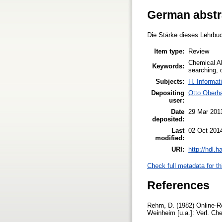
German abstr
Die Stärke dieses Lehrbuc
Item type:
Review
Chemical Ab
Keywords:
searching, o
Subjects:
H. Informat
Depositing
Otto Oberh
user:
Date
29 Mar 201
deposited:
Last
02 Oct 201
modified:
URI:
http://hdl.
Check full metadata for th
References
Rehm, D. (1982) Online-R
Weinheim [u.a.]: Verl. Ch