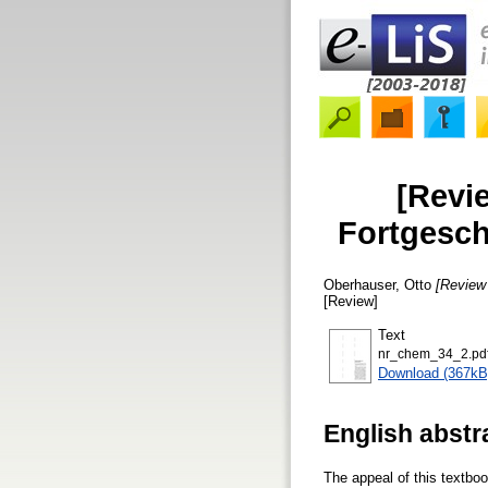
[Revi
Fortgesch
Oberhauser, Otto
[Review
[Review]
Text
nr_chem_34_2.pd
Download (367kB
English abstr
The appeal of this textbo