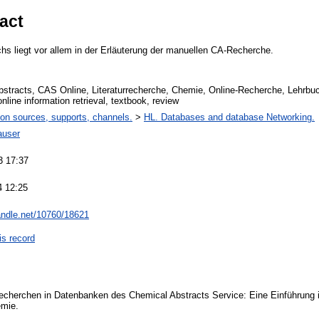
act
hs liegt vor allem in der Erläuterung der manuellen CA-Recherche.
stracts, CAS Online, Literaturrecherche, Chemie, Online-Recherche, Lehrbuc
nline information retrieval, textbook, review
ion sources, supports, channels.
>
HL. Databases and database Networking.
auser
3 17:37
4 12:25
handle.net/10760/18621
is record
echerchen in Datenbanken des Chemical Abstracts Service: Eine Einführung
emie.