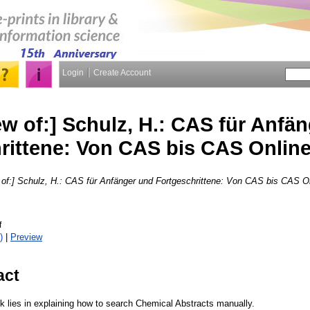
Login
Create Account
ew of:] Schulz, H.: CAS für Anfä
rittene: Von CAS bis CAS Online
 of:] Schulz, H.: CAS für Anfänger und Fortgeschrittene: Von CAS bis CAS O
f
)
|
Preview
act
ok lies in explaining how to search Chemical Abstracts manually.