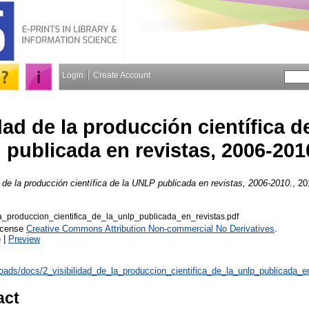
Login
Create Account
idad de la producción científica 
publicada en revistas, 2006-201
d de la producción científica de la UNLP publicada en revistas, 2006-2010.
, 20
a_produccion_cientifica_de_la_unlp_publicada_en_revistas.pdf
License
Creative Commons Attribution Non-commercial No Derivatives
.
)
|
Preview
loads/docs/2_visibilidad_de_la_produccion_cientifica_de_la_unlp_publicada_e
act