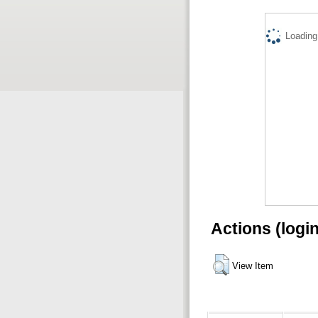
Loading.
Actions (logi
View Item