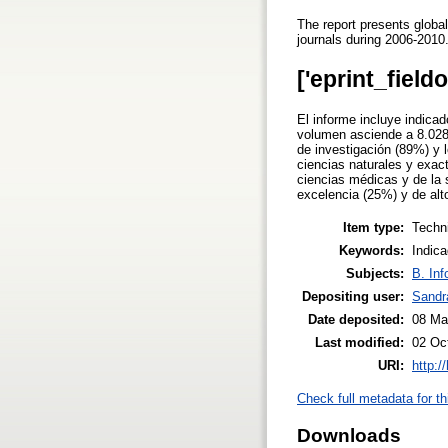
The report presents global 
journals during 2006-2010
['eprint_field
El informe incluye indica
volumen asciende a 8.028 
de investigación (89%) y 
ciencias naturales y exa
ciencias médicas y de la 
excelencia (25%) y de alt
Item type:
Techni
Keywords:
Indica
Subjects:
B. Inf
Depositing user:
Sandr
Date deposited:
08 Ma
Last modified:
02 Oc
URI:
http:/
Check full metadata for th
Downloads