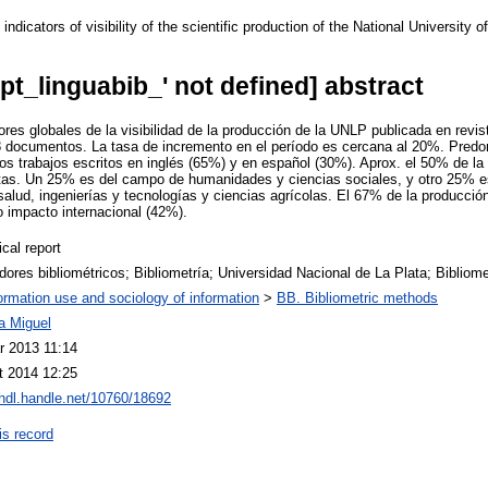
indicators of visibility of the scientific production of the National University 
.
opt_linguabib_' not defined] abstract
dores globales de la visibilidad de la producción de la UNLP publicada en rev
documentos. La tasa de incremento en el período es cercana al 20%. Predomi
los trabajos escritos en inglés (65%) y en español (30%). Aprox. el 50% de la
ctas. Un 25% es del campo de humanidades y ciencias sociales, y otro 25% es
salud, ingenierías y tecnologías y ciencias agrícolas. El 67% de la producción
o impacto internacional (42%).
cal report
dores bibliométricos; Bibliometría; Universidad Nacional de La Plata; Bibliomet
ormation use and sociology of information
>
BB. Bibliometric methods
a Miguel
r 2013 11:14
t 2014 12:25
/hdl.handle.net/10760/18692
is record