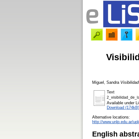
Visibil
Miguel, Sandra
Visibilida
Text
2_visibilidad_de_l
Available under 
Download (174kB
Alternative locations:
http://www.unlp.edu.ar/up
English abstr