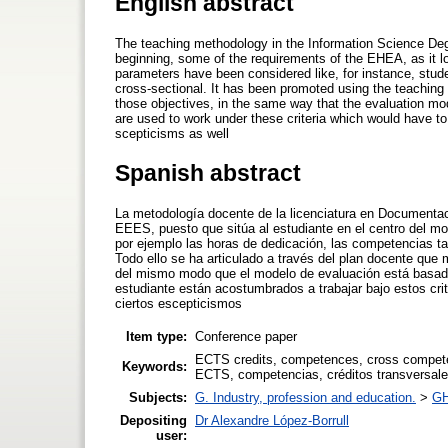
English abstract
The teaching methodology in the Information Science Deg
beginning, some of the requirements of the EHEA, as it l
parameters have been considered like, for instance, stude
cross-sectional. It has been promoted using the teaching
those objectives, in the same way that the evaluation mo
are used to work under these criteria which would have to
scepticisms as well
Spanish abstract
La metodología docente de la licenciatura en Documentac
EEES, puesto que sitúa al estudiante en el centro del m
por ejemplo las horas de dedicación, las competencias tan
Todo ello se ha articulado a través del plan docente que 
del mismo modo que el modelo de evaluación está basado
estudiante están acostumbrados a trabajar bajo estos crit
ciertos escepticismos
Item type:
Conference paper
ECTS credits, competences, cross compete
Keywords:
ECTS, competencias, créditos transversale
Subjects:
G. Industry, profession and education.
>
GH
Depositing
Dr Alexandre López-Borrull
user: