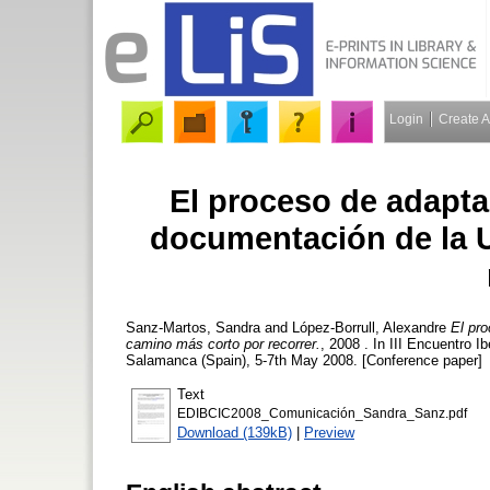
Login
Create 
El proceso de adaptac
documentación de la 
Sanz-Martos, Sandra
and
López-Borrull, Alexandre
El pr
camino más corto por recorrer.
, 2008 . In III Encuentro 
Salamanca (Spain), 5-7th May 2008. [Conference paper]
Text
EDIBCIC2008_Comunicación_Sandra_Sanz.pdf
Download (139kB)
|
Preview