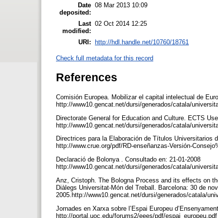
Date
08 Mar 2013 10:09
deposited:
Last
02 Oct 2014 12:25
modified:
URI:
http://hdl.handle.net/10760/18761
Check full metadata for this record
References
Comisión Europea. Mobilizar el capital intelectual de Eu
http://www10.gencat.net/dursi/generados/catala/universita
Directorate General for Education and Culture. ECTS Use
http://www10.gencat.net/dursi/generados/catala/univers
Directrices para la Elaboración de Títulos Universitario
http://www.crue.org/pdf/RD-enseñanzas-Versión-Consej
Declaració de Bolonya . Consultado en: 21-01-2008
http://www10.gencat.net/dursi/generados/catala/universit
Anz, Cristoph. The Bologna Process and its effects on th
Diàlegs Universitat-Món del Treball. Barcelona: 30 de n
2005.http://www10.gencat.net/dursi/generados/catala/uni
Jornades en Xarxa sobre l’Espai Europeu d’Ensenyament 
http://portal.uoc.edu/forums2/eees/pdf/espai_europeu.pd