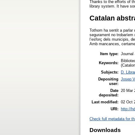
Thanks to the efforts of t
library system. It have so
Catalan abstr
Tothom ha sentit a parlar 
segurament no trobaríem n
l’esforç dels municipis, de
Amb mancances, certament
Item type:
Journal 
Bibliote
Keywords:
(Catalon
Subjects:
D. Libra
Depositing
Josep V
user:
Date
20 Mar 
deposited:
Last modified:
02 Oct 
URI:
http://h
Check full metadata for th
Downloads