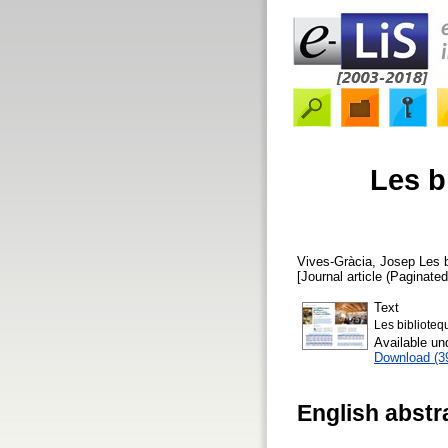
Les b
Vives-Gràcia, Josep
Les b
[Journal article (Paginated
Text
Les biblioteq
Available u
Download (3
English abstr