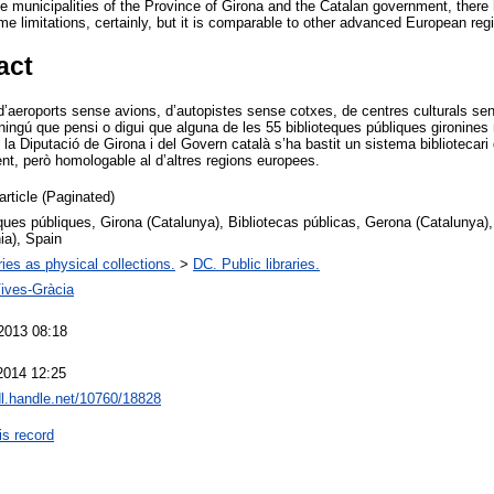
he municipalities of the Province of Girona and the Catalan government, there h
me limitations, certainly, but it is comparable to other advanced European reg
act
d’aeroports sense avions, d’autopistes sense cotxes, de centres culturals sen
ingú que pensi o digui que alguna de les 55 biblioteques públiques gironines 
 la Diputació de Girona i del Govern català s’ha bastit un sistema bibliotecari d
, però homologable al d’altres regions europees.
article (Paginated)
ques públiques, Girona (Catalunya), Bibliotecas públicas, Gerona (Catalunya), 
ia), Spain
ries as physical collections.
>
DC. Public libraries.
ives-Gràcia
2013 08:18
2014 12:25
dl.handle.net/10760/18828
is record