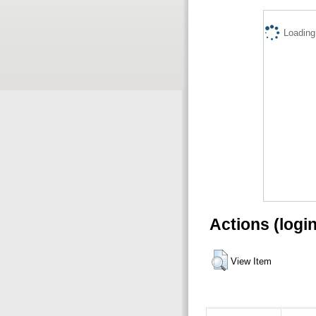
Loading.
Actions (logi
View Item