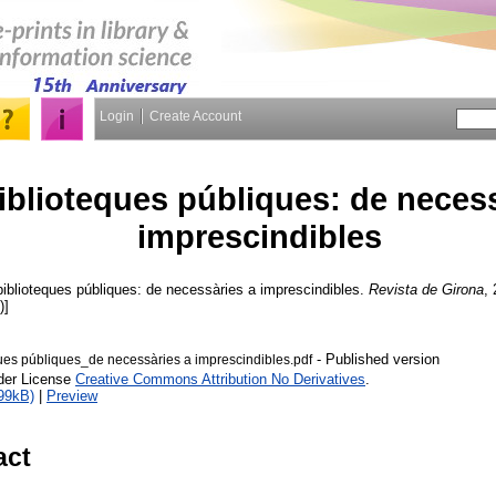
Login
Create Account
iblioteques públiques: de necess
imprescindibles
iblioteques públiques: de necessàries a imprescindibles.
Revista de Girona
,
)]
- Published version
ues públiques_de necessàries a imprescindibles.pdf
nder License
Creative Commons Attribution No Derivatives
.
99kB)
|
Preview
act