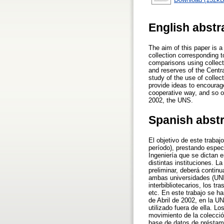
English abstr
The aim of this paper is a 
collection corresponding t
comparisons using collecti
and reserves of the Centr
study of the use of collec
provide ideas to encourage 
cooperative way, and so on
2002, the UNS.
Spanish abst
El objetivo de este traba
período), prestando espec
Ingeniería que se dictan 
distintas instituciones. L
preliminar, deberá contin
ambas universidades (UNI
interbibliotecarios, los t
etc. En este trabajo se h
de Abril de 2002, en la UN
utilizado fuera de ella. 
movimiento de la colección
base de datos de préstam