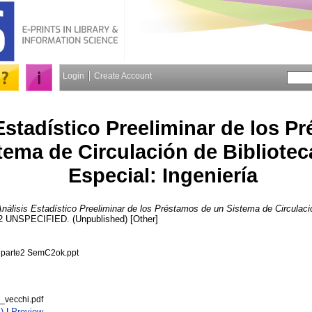
Login
Create Account
Estadístico Preeliminar de los P
tema de Circulación de Bibliotec
Especial: Ingeniería
nálisis Estadístico Preeliminar de los Préstamos de un Sistema de Circulaci
2 UNSPECIFIED. (Unpublished) [Other]
ar parte2 SemC2ok.ppt
o_vecchi.pdf
)
|
Preview