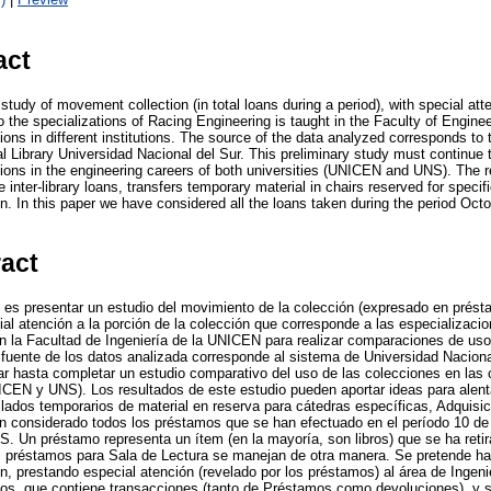
act
study of movement collection (in total loans during a period), with special atte
o the specializations of Racing Engineering is taught in the Faculty of Engin
ons in different institutions. The source of the data analyzed corresponds to
al Library Universidad Nacional del Sur. This preliminary study must continue
tions in the engineering careers of both universities (UNICEN and UNS). The r
inter-library loans, transfers temporary material in chairs reserved for specifi
. In this paper we have considered all the loans taken during the period Octob
ract
jo es presentar un estudio del movimiento de la colección (expresado en prést
ial atención a la porción de la colección que corresponde a las especializaci
en la Facultad de Ingeniería de la UNICEN para realizar comparaciones de uso
a fuente de los datos analizada corresponde al sistema de Universidad Naciona
uar hasta completar un estudio comparativo del uso de las colecciones en las 
CEN y UNS). Los resultados de este estudio pueden aportar ideas para alent
raslados temporarios de material en reserva para cátedras específicas, Adquisi
an considerado todos los préstamos que se han efectuado en el período 10 de
S. Un préstamo representa un ítem (en la mayoría, son libros) que se ha retira
Los préstamos para Sala de Lectura se manejan de otra manera. Se pretende ha
, prestando especial atención (revelado por los préstamos) al área de Ingenierí
os, que contiene transacciones (tanto de Préstamos como devoluciones), y 