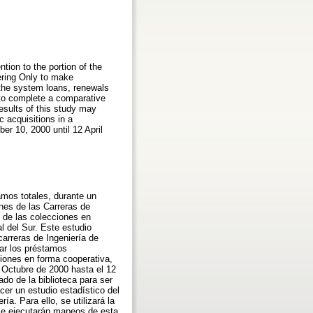
ntion to the portion of the
eering Only to make
 the system loans, renewals
 to complete a comparative
esults of this study may
c acquisitions in a
er 10, 2000 until 12 April
amos totales, durante un
ones de las Carreras de
 de las colecciones en
l del Sur. Este estudio
carreras de Ingeniería de
ar los préstamos
ciones en forma cooperativa,
 Octubre de 2000 hasta el 12
do de la biblioteca para ser
cer un estudio estadístico del
a. Para ello, se utilizará la
se ejecutarán mapeos de esta