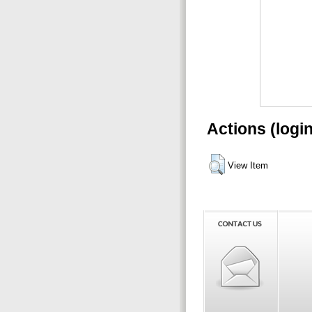
Actions (logi
View Item