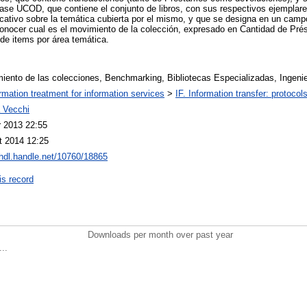
se UCOD, que contiene el conjunto de libros, con sus respectivos ejemplare
cativo sobre la temática cubierta por el mismo, y que se designa en un ca
onocer cual es el movimiento de la colección, expresado en Cantidad de Pré
 de items por área temática.
iento de las colecciones, Benchmarking, Bibliotecas Especializadas, Ingenie
ormation treatment for information services
>
IF. Information transfer: protocol
a Vecchi
r 2013 22:55
t 2014 12:25
/hdl.handle.net/10760/18865
is record
Downloads per month over past year
..