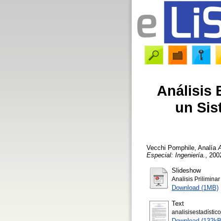
Análisis 
un Sis
Vecchi Pomphile, Analía
A
Especial: Ingeniería.
, 200
Slideshow
Analisis Prilimin
Download (1MB)
Text
analisisestadístic
Download (132kB