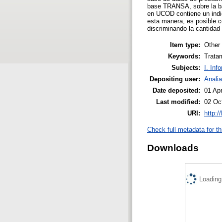
base TRANSA, sobre la ba
en UCOD contiene un indi
esta manera, es posible c
discriminando la cantidad
Item type:
Other
Keywords:
Tratam
Subjects:
I. Inf
Depositing user:
Anali
Date deposited:
01 Ap
Last modified:
02 Oc
URI:
http:/
Check full metadata for th
Downloads
Loading.