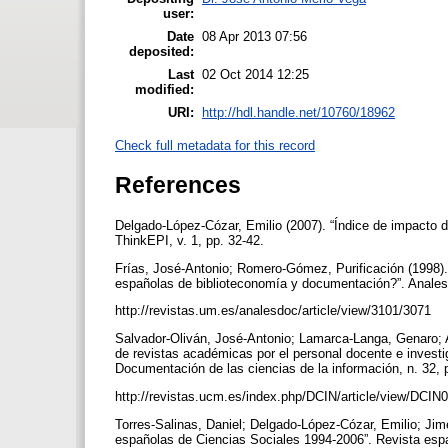
user:
Date
08 Apr 2013 07:56
deposited:
Last
02 Oct 2014 12:25
modified:
URI:
http://hdl.handle.net/10760/18962
Check full metadata for this record
References
Delgado-López-Cózar, Emilio (2007). “Índice de impacto 
ThinkEPI, v. 1, pp. 32-42.
Frías, José-Antonio; Romero-Gómez, Purificación (1998). 
españolas de biblioteconomía y documentación?”. Anales
http://revistas.um.es/analesdoc/article/view/3101/3071
Salvador-Oliván, José-Antonio; Lamarca-Langa, Genaro; Arq
de revistas académicas por el personal docente e invest
Documentación de las ciencias de la información, n. 32,
http://revistas.ucm.es/index.php/DCIN/article/view/DCI
Torres-Salinas, Daniel; Delgado-López-Cózar, Emilio; Jim
españolas de Ciencias Sociales 1994-2006”. Revista españ