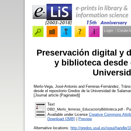
Login
Create 
Preservación digital y 
y biblioteca desde 
Universi
Merlo-Vega, José-Antonio
and
Ferreras-Fernández, Tráns
desde el repositorio Gredos de la Universidad de Salam
[Journal article (Paginated)]
Text
- Pu
DBD_Merlo_ferreras_EducacionyBiblioteca.pdf
Available under License
Creative Commons Attrib
Download (2MB)
|
Preview
Alternative locations:
http://gredos.usal.es/jspui/handle/