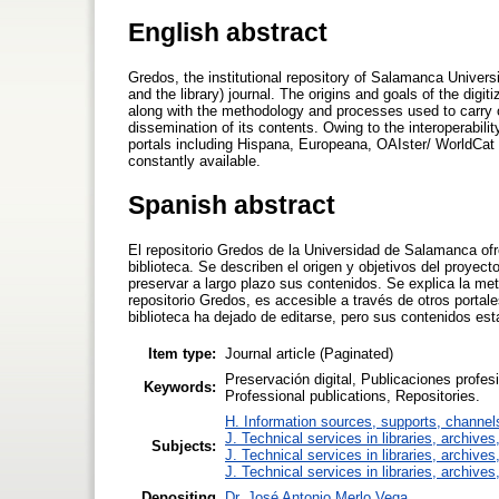
English abstract
Gredos, the institutional repository of Salamanca Universi
and the library) journal. The origins and goals of the digit
along with the methodology and processes used to carry o
dissemination of its contents. Owing to the interoperabili
portals including Hispana, Europeana, OAIster/ WorldCat 
constantly available.
Spanish abstract
El repositorio Gredos de la Universidad de Salamanca ofr
biblioteca. Se describen el origen y objetivos del proyecto 
preservar a largo plazo sus contenidos. Se explica la met
repositorio Gredos, es accesible a través de otros por
biblioteca ha dejado de editarse, pero sus contenidos est
Item type:
Journal article (Paginated)
Preservación digital, Publicaciones profes
Keywords:
Professional publications, Repositories.
H. Information sources, supports, channel
J. Technical services in libraries, archiv
Subjects:
J. Technical services in libraries, archiv
J. Technical services in libraries, archiv
Depositing
Dr. José Antonio Merlo Vega