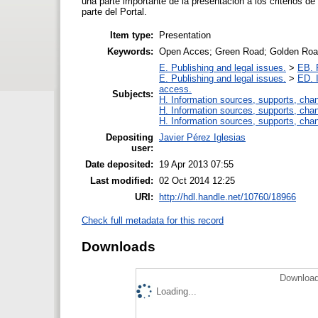
una parte importante de la presentación a los criterios d
parte del Portal.
Item type:
Presentation
Keywords:
Open Acces; Green Road; Golden Road;
E. Publishing and legal issues.
>
EB. P
E. Publishing and legal issues.
>
ED. I
access.
Subjects:
H. Information sources, supports, cha
H. Information sources, supports, cha
H. Information sources, supports, cha
Depositing
Javier Pérez Iglesias
user:
Date deposited:
19 Apr 2013 07:55
Last modified:
02 Oct 2014 12:25
URI:
http://hdl.handle.net/10760/18966
Check full metadata for this record
Downloads
Download
Loading...