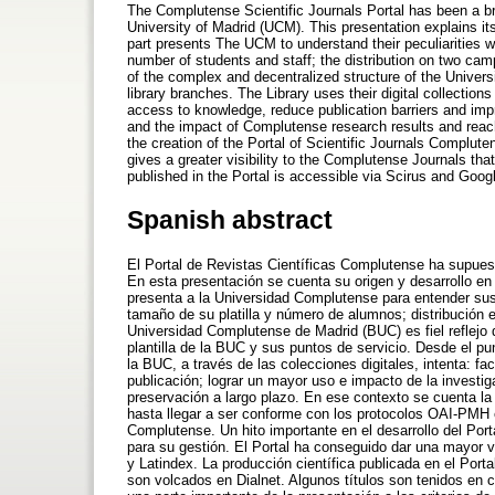
The Complutense Scientific Journals Portal has been a br
University of Madrid (UCM). This presentation explains its
part presents The UCM to understand their peculiarities wi
number of students and staff; the distribution on two ca
of the complex and decentralized structure of the Universit
library branches. The Library uses their digital collections 
access to knowledge, reduce publication barriers and imp
and the impact of Complutense research results and reac
the creation of the Portal of Scientific Journals Complu
gives a greater visibility to the Complutense Journals tha
published in the Portal is accessible via Scirus and Googl
Spanish abstract
El Portal de Revistas Científicas Complutense ha supues
En esta presentación se cuenta su origen y desarrollo en 
presenta a la Universidad Complutense para entender sus 
tamaño de su platilla y número de alumnos; distribución e
Universidad Complutense de Madrid (BUC) es fiel reflejo 
plantilla de la BUC y sus puntos de servicio. Desde el pu
la BUC, a través de las colecciones digitales, intenta: fac
publicación; lograr un mayor uso e impacto de la investig
preservación a largo plazo. En ese contexto se cuenta la
hasta llegar a ser conforme con los protocolos OAI-PMH e
Complutense. Un hito importante en el desarrollo del Por
para su gestión. El Portal ha conseguido dar una mayor 
y Latindex. La producción científica publicada en el Por
son volcados en Dialnet. Algunos títulos son tenidos en 