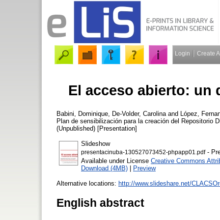
Login
Create 
El acceso abierto: un 
Babini, Dominique
,
De-Volder, Carolina
and
López, Fernan
Plan de sensibilización para la creación del Repositorio D
(Unpublished) [Presentation]
Slideshow
- Pr
presentacinuba-130527073452-phpapp01.pdf
Available under License
Creative Commons Attri
Download (4MB)
|
Preview
Alternative locations:
http://www.slideshare.net/CLACSOre
English abstract