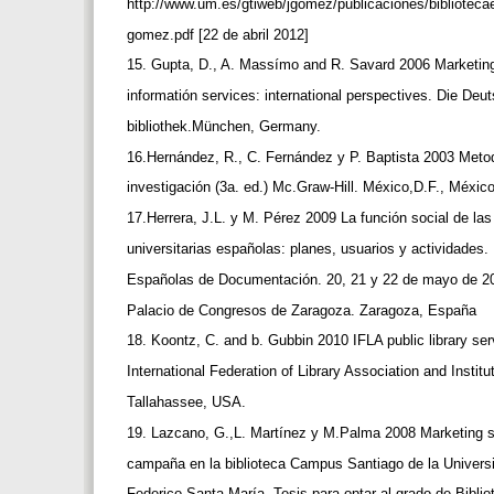
http://www.um.es/gtiweb/jgomez/publicaciones/bibliotecae
gomez.pdf [22 de abril 2012]
15. Gupta, D., A. Massímo and R. Savard 2006 Marketing
informatión services: international perspectives. Die De
bibliothek.München, Germany.
16.Hernández, R., C. Fernández y P. Baptista 2003 Meto
investigación (3a. ed.) Mc.Graw-Hill. México,D.F., Méxic
17.Herrera, J.L. y M. Pérez 2009 La función social de las
universitarias españolas: planes, usuarios y actividades
Españolas de Documentación. 20, 21 y 22 de mayo de 20
Palacio de Congresos de Zaragoza. Zaragoza, España
18. Koontz, C. and b. Gubbin 2010 IFLA public library ser
International Federation of Library Association and Institu
Tallahassee, USA.
19. Lazcano, G.,L. Martínez y M.Palma 2008 Marketing s
campaña en la biblioteca Campus Santiago de la Univer
Federico Santa María. Tesis para optar al grado de Biblio