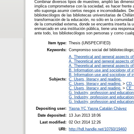
Combinar diversos tipos de muestreo, amplió las dimensi
implica comprometerse con la sociedad, es hacer frente 
ello suponga asumir ciertos riesgos e incomodidades. De
bibliotecólogos de las bibliotecas universitarias de Chill
transformación de la educación, no sólo en la comunidad
de la comunidad externa, donde se encuentra inserta la un
enmarcado en una institución pública, tiene una responsa
ante todo, los bibliotecólogos son personas y como cualq
Item type:
Thesis (UNSPECIFIED)
Keywords:
Compromiso social del bibliotecólogo; 
A. Theoretical and general aspects of 
A. Theoretical and general aspects of 
A. Theoretical and general aspects of 
B. Information use and sociology of i
B. Information use and sociology of i
Subjects:
C. Users, literacy and reading.
C. Users, literacy and reading.
>
CD. 
C. Users, literacy and reading.
>
CE. 
G. Industry, profession and education
G. Industry, profession and education
G. Industry, profession and education
Depositing user:
Yasna YC Yasna Catalán Chávez
Date deposited:
13 Jun 2013 18:06
Last modified:
02 Oct 2014 12:26
URI:
http://hdl.handle.net/10760/19460