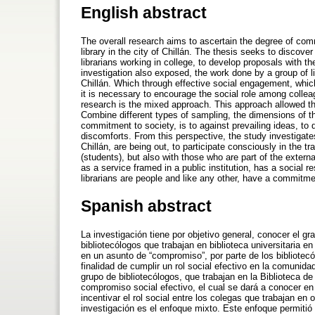
English abstract
The overall research aims to ascertain the degree of commi
library in the city of Chillán. The thesis seeks to discov
librarians working in college, to develop proposals with th
investigation also exposed, the work done by a group of l
Chillán. Which through effective social engagement, which
it is necessary to encourage the social role among collea
research is the mixed approach. This approach allowed the
Combine different types of sampling, the dimensions of 
commitment to society, is to against prevailing ideas, to 
discomforts. From this perspective, the study investigates 
Chillán, are being out, to participate consciously in the 
(students), but also with those who are part of the externa
as a service framed in a public institution, has a social re
librarians are people and like any other, have a commitme
Spanish abstract
La investigación tiene por objetivo general, conocer el g
bibliotecólogos que trabajan en biblioteca universitaria en
en un asunto de “compromiso”, por parte de los bibliotecó
finalidad de cumplir un rol social efectivo en la comunida
grupo de bibliotecólogos, que trabajan en la Biblioteca 
compromiso social efectivo, el cual se dará a conocer en
incentivar el rol social entre los colegas que trabajan e
investigación es el enfoque mixto. Este enfoque permitió l