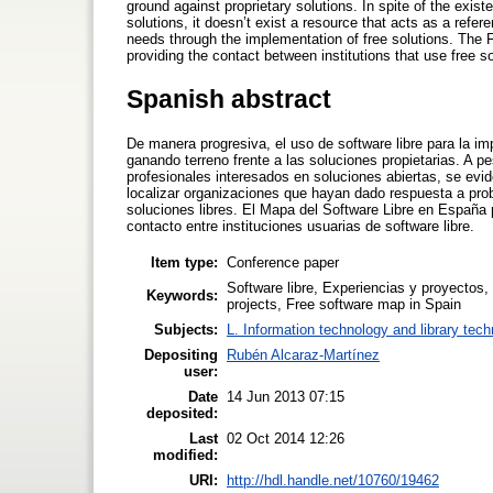
ground against proprietary solutions. In spite of the exi
solutions, it doesn’t exist a resource that acts as a re
needs through the implementation of free solutions. The 
providing the contact between institutions that use free s
Spanish abstract
De manera progresiva, el uso de software libre para la i
ganando terreno frente a las soluciones propietarias. A
profesionales interesados en soluciones abiertas, se evi
localizar organizaciones que hayan dado respuesta a pr
soluciones libres. El Mapa del Software Libre en España 
contacto entre instituciones usuarias de software libre.
Item type:
Conference paper
Software libre, Experiencias y proyectos
Keywords:
projects, Free software map in Spain
Subjects:
L. Information technology and library tec
Depositing
Rubén Alcaraz-Martínez
user:
Date
14 Jun 2013 07:15
deposited:
Last
02 Oct 2014 12:26
modified:
URI:
http://hdl.handle.net/10760/19462