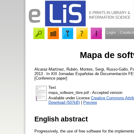
Login
Create 
Mapa de soft
Alcaraz-Martínez, Rubén
,
Montes, Sergi
,
Russo-Gallo, Pa
2013 . In XIII Jornadas Españolas de Documentación FE
[Conference paper]
Text
- Accepted version
mapa_software_libre.pdf
Available under License
Creative Commons Attrib
Download (507kB)
|
Preview
English abstract
Progressively, the use of free software for the implementa