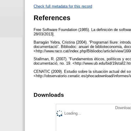
Check full metadata for this record
References
Free Software Foundation (1985). La definición de softwar
28/03/2013].
Barragán Yebra, Cristina (2004). “Programari lliure: introdu
documentació”. Bibliodoc: anuari de biblioteconomia, doc
<http://www.raco.cat/index.php/Bibliodoc/article/view/16
Stallman, R. (2007). “Fundamentos éticos, políticos y econ
documentació, no. 19. <http://www.ub.edu/bid/19stall2.h
CENATIC (2009). Estudio sobre la situación actual del so
<http://observatorio.cenatic.es/phocadownload/informes/
Downloads
Download
Loading...