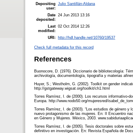
Depositing
Julio Santillán-Aldana
user:
Date
24 Jun 2013 13:16
deposited:
Last
02 Oct 2014 12:26
modified:
URI:
http://hdl.handle.net/10760/19537
Check full metadata for this record
References
Buonocore, D. (1976). Diccionario de bibliotecología: Términ
archivología, documentología, tipografía y materias afi
Huyer, S.; Westholm, G. (2002). Toolkit on gender indica
http://gstgateway.wigsat.org/toolkit/ch1.html
Torres Ramírez, I. de (2000). Los recursos informativo-
Europa. http://www.nodo50.org/mujeresred/isabel_de_tor
Torres Ramírez, I. de (2003). “Los estudios de género y 
nuevo protagonismo de las mujeres. En: II Encuentro nac
en Género y Mujeres. México, 2003. www.sabiduriaaplic
Torres Ramírez, I. de (2005). Tesis doctorales sobre est
definitivo en investigación. En: Revista Española de Doc