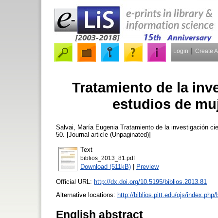
Login
Create 
Tratamiento de la inve
estudios de mu
Salvai, María Eugenia
Tratamiento de la investigación ci
50. [Journal article (Unpaginated)]
Text
biblios_2013_81.pdf
Download (511kB)
|
Preview
Official URL:
http://dx.doi.org/10.5195/biblios.2013.81
Alternative locations:
http://biblios.pitt.edu/ojs/index.php/
English abstract