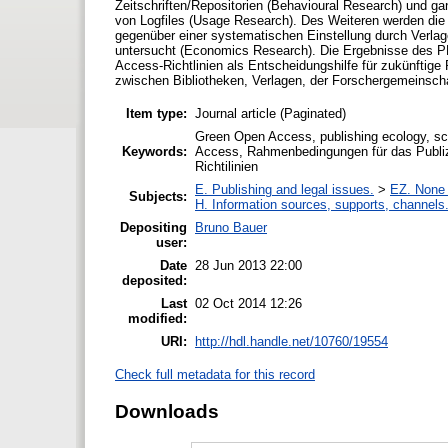
Zeitschriften/Repositorien (Behavioural Research) und ga
von Logfiles (Usage Research). Des Weiteren werden die 
gegenüber einer systematischen Einstellung durch Verlage
untersucht (Economics Research). Die Ergebnisse des PE
Access-Richtlinien als Entscheidungshilfe für zukünftig
zwischen Bibliotheken, Verlagen, der Forschergemeinsch
Item type:
Journal article (Paginated)
Green Open Access, publishing ecology, sc
Keywords:
Access, Rahmenbedingungen für das Publiz
Richtilinien
E. Publishing and legal issues.
>
EZ. None o
Subjects:
H. Information sources, supports, channels
Depositing
Bruno Bauer
user:
Date
28 Jun 2013 22:00
deposited:
Last
02 Oct 2014 12:26
modified:
URI:
http://hdl.handle.net/10760/19554
Check full metadata for this record
Downloads