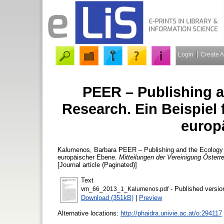
Login
Create 
PEER – Publishing a
Research. Ein Beispiel 
europ
Kalumenos, Barbara
PEER – Publishing and the Ecology o
europäischer Ebene.
Mitteilungen der Vereinigung Österre
[Journal article (Paginated)]
Text
- Published versio
vm_66_2013_1_Kalumenos.pdf
Download (351kB)
|
Preview
Alternative locations:
http://phaidra.univie.ac.at/o:294117