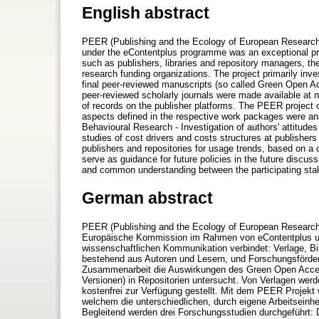
English abstract
PEER (Publishing and the Ecology of European Research;
under the eContentplus programme was an exceptional proj
such as publishers, libraries and repository managers, t
research funding organizations. The project primarily inve
final peer-reviewed manuscripts (so called Green Open A
peer-reviewed scholarly journals were made available at no
of records on the publisher platforms. The PEER project
aspects defined in the respective work packages were an
Behavioural Research - Investigation of authors' attitu
studies of cost drivers and costs structures at publisher
publishers and repositories for usage trends, based on a
serve as guidance for future policies in the future discus
and common understanding between the participating sta
German abstract
PEER (Publishing and the Ecology of European Research, 
Europäische Kommission im Rahmen von eContentplus unte
wissenschaftlichen Kommunikation verbindet: Verlage, Bi
bestehend aus Autoren und Lesern, und Forschungsfördero
Zusammenarbeit die Auswirkungen des Green Open Access
Versionen) in Repositorien untersucht. Von Verlagen werd
kostenfrei zur Verfügung gestellt. Mit dem PEER Projekt
welchem die unterschiedlichen, durch eigene Arbeitseinhe
Begleitend werden drei Forschungsstudien durchgeführt: