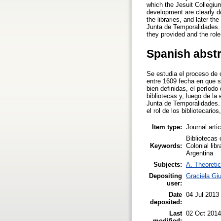
which the Jesuit Collegiu
development are clearly de
the libraries, and later t
Junta de Temporalidades. 
they provided and the role
Spanish abst
Se estudia el proceso de 
entre 1609 fecha en que s
bien definidas, el período
bibliotecas y, luego de la
Junta de Temporalidades. 
el rol de los bibliotecari
Item type:
Journal arti
Bibliotecas 
Keywords:
Colonial lib
Argentina
Subjects:
A. Theoretic
Depositing
Graciela Giu
user:
Date
04 Jul 2013
deposited:
Last
02 Oct 2014
modified: