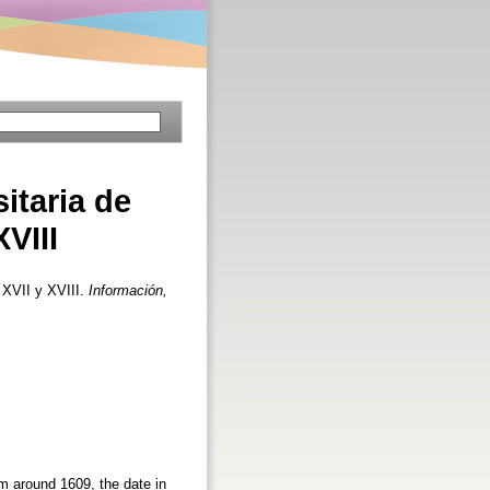
sitaria de
VIII
s XVII y XVIII.
Información,
om around 1609, the date in