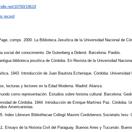
andle.net/10760/19619
is record
Page, comps. 2000. La Biblioteca Jesuítica de la Universidad Nacional de Có
ria social del conocimiento. De Gutenberg a Diderot. Barcelona: Paidós.
antigua biblioteca jesuítica de Córdoba. En Revista de la Universidad Naciona
esuítica. 1943. Introducción de Juan Bautista Echenique. Córdoba: Universidad
ros, lecturas y lectores en la Edad Moderna. Madrid: Alianza.
 mundo como representación. Estudios sobre historia cultural. Barcelona: Ged
ersidad de Córdoba. 1944. Introducción de Enrique Martínez Paz. Córdoba: U
udios Americanistas.
005. Index Librorum Bibliothecae Collegii Maximi Cordvbensis Societatis Iesv.
.
1. Ensayo de la Historia Civil del Paraguay, Buenos Aires y Tucumán. Buenos