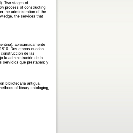
d). Two stages of
low process of constructing
er the administration of the
wledge, the services that
rgentina), aproximadamente
e 1810. Dos etapas quedan
e construcción de las
o la administración de la
os servicios que prestaban; y
ón bibliotecaria antigua,
methods of library catologing,