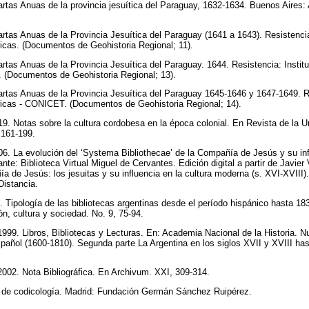
rtas Anuas de la provincia jesuítica del Paraguay, 1632-1634. Buenos Aires:
rtas Anuas de la Provincia Jesuítica del Paraguay (1641 a 1643). Resistencia
ricas. (Documentos de Geohistoria Regional; 11).
rtas Anuas de la Provincia Jesuítica del Paraguay. 1644. Resistencia: Instit
 (Documentos de Geohistoria Regional; 13).
rtas Anuas de la Provincia Jesuítica del Paraguay 1645-1646 y 1647-1649. Re
ricas - CONICET. (Documentos de Geohistoria Regional; 14).
919. Notas sobre la cultura cordobesa en la época colonial. En Revista de la 
, 161-199.
06. La evolución del ‘Systema Bibliothecae’ de la Compañía de Jesús y su infl
ante: Biblioteca Virtual Miguel de Cervantes. Edición digital a partir de Javier
a de Jesús: los jesuitas y su influencia en la cultura moderna (s. XVI-XVIII)
Distancia.
. Tipología de las bibliotecas argentinas desde el período hispánico hasta 18
ón, cultura y sociedad. No. 9, 75-94.
999. Libros, Bibliotecas y Lecturas. En: Academia Nacional de la Historia. N
spañol (1600-1810). Segunda parte La Argentina en los siglos XVII y XVIII ha
002. Nota Bibliográfica. En Archivum. XXI, 309-314.
l de codicología. Madrid: Fundación Germán Sánchez Ruipérez.