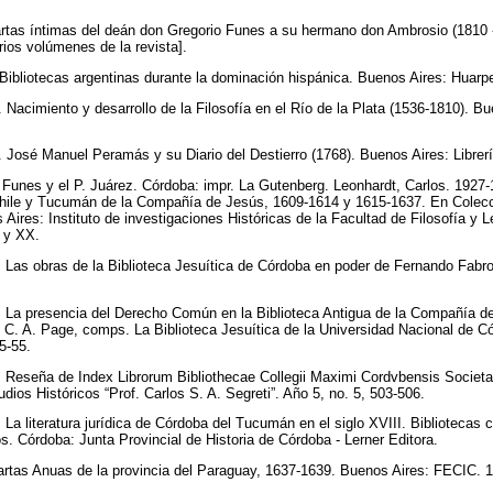
rtas íntimas del deán don Gregorio Funes a su hermano don Ambrosio (1810 -
rios volúmenes de la revista].
 Bibliotecas argentinas durante la dominación hispánica. Buenos Aires: Huar
 Nacimiento y desarrollo de la Filosofía en el Río de la Plata (1536-1810). B
. José Manuel Peramás y su Diario del Destierro (1768). Buenos Aires: Librerí
Funes y el P. Juárez. Córdoba: impr. La Gutenberg. Leonhardt, Carlos. 1927-
Chile y Tucumán de la Compañía de Jesús, 1609-1614 y 1615-1637. En Colec
 Aires: Instituto de investigaciones Históricas de la Facultad de Filosofía y L
X y XX.
Las obras de la Biblioteca Jesuítica de Córdoba en poder de Fernando Fabro
 La presencia del Derecho Común en la Biblioteca Antigua de la Compañía d
C. A. Page, comps. La Biblioteca Jesuítica de la Universidad Nacional de C
45-55.
Reseña de Index Librorum Bibliothecae Collegii Maximi Cordvbensis Societati
dios Históricos “Prof. Carlos S. A. Segreti”. Año 5, no. 5, 503-506.
a literatura jurídica de Córdoba del Tucumán en el siglo XVIII. Bibliotecas c
os. Córdoba: Junta Provincial de Historia de Córdoba - Lerner Editora.
artas Anuas de la provincia del Paraguay, 1637-1639. Buenos Aires: FECIC. 