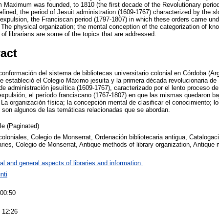
m Maximum was founded, to 1810 (the first decade of the Revolutionary perio
fined, the period of Jesuit administration (1609-1767) characterized by the s
he expulsion, the Franciscan period (1797-1807) in which these orders came und
The physical organization; the mental conception of the categorization of kno
 of librarians are some of the topics that are addressed.
ract
conformación del sistema de bibliotecas universitario colonial en Córdoba (A
e estableció el Colegio Máximo jesuita y la primera década revolucionaria d
 de administración jesuítica (1609-1767), caracterizado por el lento proceso d
 expulsión, el período franciscano (1767-1807) en que las mismas quedaron baj
La organización física; la concepción mental de clasificar el conocimiento; l
os, son algunos de las temáticas relacionadas que se abordan.
cle (Paginated)
coloniales, Colegio de Monserrat, Ordenación bibliotecaria antigua, Catalogaci
raries, Colegio de Monserrat, Antique methods of library organization, Antique 
al and general aspects of libraries and information.
nti
 00:50
 12:26