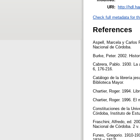
URI:
http://hdl.h
Check full metadata for th
References
Aspell, Marcela y Carlos 
Nacional de Córdoba.
Burke, Peter. 2002. Histo
Cabrera, Pablo. 1930. La 
6, 176-216.
Catálogo de la librería j
Biblioteca Mayor.
Chartier, Roger. 1994. Lib
Chartier, Roger. 1996. El
Constituciones de la Univ
Córdoba, Instituto de Est
Fraschini, Alfredo, ed. 2
Nacional de Córdoba. 2 v
Funes, Gregorio. 1910-191
1816 y 1817].